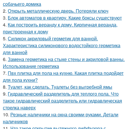
собачьего домика
2.
Открыть металлическую дверь. Потеряли ключ
3.
Блок автоматов в квартиру. Какие боксы существуют
4.
Как построить веранду к дому. Кирпичная веранда,
пристроенная к дому
5.
Силикон акриловый герметик для ванной.
Характеристика силиконового водостойкого герметика
для ванной
6.
Замена герметика на стыке стены и акриловой ванны.
Использование герметика
7.
Пвх плитка для пола на кухню. Какая плитка подойдет
для пола кухни?
8.
Туалет, как сделать. Туалеты без выгребной ямы
9.
Гидравлический разделитель для теплого пола. Что
такое гидравлический разделитель или гидравлическая
стрелка наверх
10.
Резные наличники на окна своими руками. Детали
наличников
11.
Что такое открытие вытяжного диффузора с