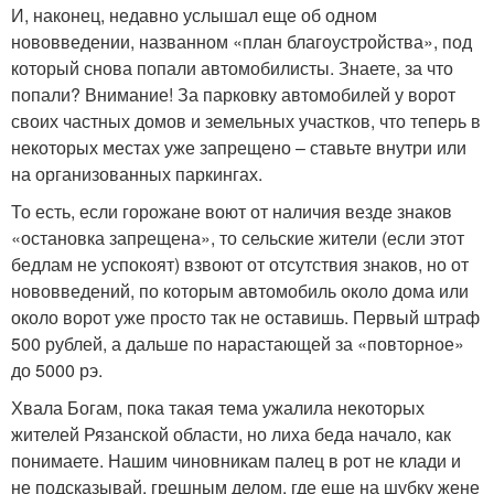
И, наконец, недавно услышал еще об одном
нововведении, названном «план благоустройства», под
который снова попали автомобилисты. Знаете, за что
попали? Внимание! За парковку автомобилей у ворот
своих частных домов и земельных участков, что теперь в
некоторых местах уже запрещено – ставьте внутри или
на организованных паркингах.
То есть, если горожане воют от наличия везде знаков
«остановка запрещена», то сельские жители (если этот
бедлам не успокоят) взвоют от отсутствия знаков, но от
нововведений, по которым автомобиль около дома или
около ворот уже просто так не оставишь. Первый штраф
500 рублей, а дальше по нарастающей за «повторное»
до 5000 рэ.
Хвала Богам, пока такая тема ужалила некоторых
жителей Рязанской области, но лиха беда начало, как
понимаете. Нашим чиновникам палец в рот не клади и
не подсказывай, грешным делом, где еще на шубку жене