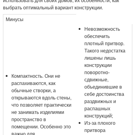
использовать для своих домов, их особенности, как
выбрать оптимальный вариант конструкции.
Минусы
Невозможность
обеспечить
плотный притвор.
Такого недостатка
лишены лишь
конструкции
поворотно-
Компактность. Они не
сдвижные,
распахиваются, как
объединившие в
обычные створки, а
себе достоинства
открываются вдоль стены,
раздвижных и
что позволяет практически
распашных
не занимать изделиями
конструкций;
пространство в
Из-за плохого
помещении. Особенно это
притвора
важно для