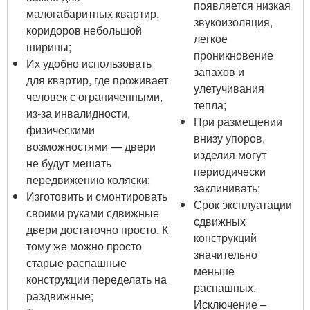
появляется низкая
малогабаритных квартир,
звукоизоляция,
коридоров небольшой
легкое
ширины;
проникновение
Их удобно использовать
запахов и
для квартир, где проживает
улетучивания
человек с ограниченными,
тепла;
из-за инвалидности,
При размещении
физическими
внизу упоров,
возможностями — двери
изделия могут
не будут мешать
периодически
передвижению коляски;
заклинивать;
Изготовить и смонтировать
Срок эксплуатации
своими руками сдвижные
сдвижных
двери достаточно просто. К
конструкций
тому же можно просто
значительно
старые распашные
меньше
конструкции переделать на
распашных.
раздвижные;
Исключение –