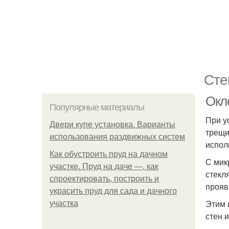
Сте
Окле
Популярные материалы
При у
Двери купе установка. Варианты
трещи
использования раздвижных систем
испол
Как обустроить пруд на дачном
С мик
участке. Пруд на даче —, как
стекл
спроектировать, построить и
прояв
украсить пруд для сада и дачного
Этим 
участка
стен и