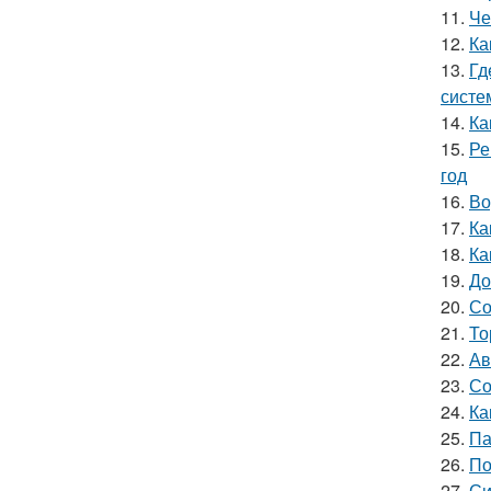
11.
Че
12.
Ка
13.
Гд
систе
14.
Ка
15.
Ре
год
16.
Во
17.
Ка
18.
Ка
19.
До
20.
Со
21.
То
22.
Ав
23.
Со
24.
Ка
25.
Па
26.
По
27.
Си