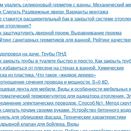
м удалить силиконовый герметик с ванны. Механический м
к Сделать Раздвижные двери. Варианты монтажа
е ставится расширительный бак в закрытой системе отопле
ме отопления?
к заштукатурить дверной проем. Выравнивание проема
йтинг санитарных герметиков для ванной. Рейтинг качеств
допровод на даче. Трубы ПНД
к закрыть трубы в туалете быстро и просто. Как закрыть тру
к избавиться от плесени на стенах в ванной. Химические
ска из пластика. Что такое «жидкое дерево»
отношение сечения провода и мощности. S=0,8D.
рцевая лента для мебели. Виды и особенности мебельных 
томатический терморегулятор для радиатора отопления. Э
единение электрических проводов. Способ №1. Метод скру
к сделать прудик своими руками. Устройство бетонного вод
нель для облицовки фасада. Технические характеристики
дрывной клапан для бойлера. Виды
стема канализации для дачи. Работы по устройству внутре