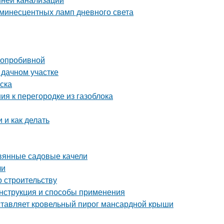
инесцентных ламп дневного света
глопробивной
 дачном участке
ска
ия к перегородке из газоблока
 и как делать
евянные садовые качели
чи
о строительству
нструкция и способы применения
ставляет кровельный пирог мансардной крыши