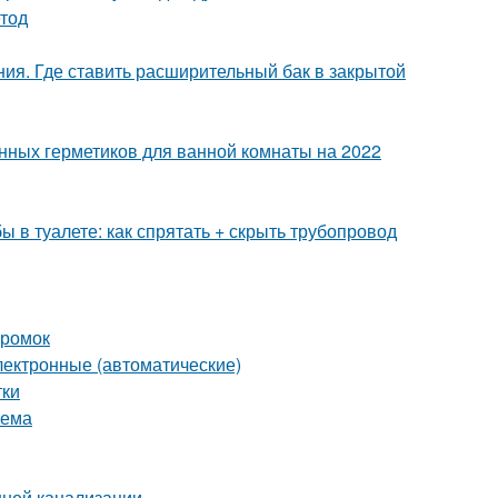
етод
ния. Где ставить расширительный бак в закрытой
енных герметиков для ванной комнаты на 2022
бы в туалете: как спрятать + скрыть трубопровод
кромок
лектронные (автоматические)
тки
оема
нней канализации