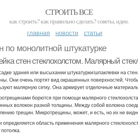
СТРОИТЬ ВСЕ
как строить? как правильно сделать? советы, идеи.
главная
новости
статьи
н по монолитной штукатурке
йка стен стеклохолстом. Малярный стекло
садке здания или высыхании штукатурки/шпаклевки на стен
ны. Они очень портят вид окрашенных поверхностей. Чтобы
ьзуют малярную сетку. Она армирует отделочные материа
ротрещинами борются при помощи малярного стеклохолста.
янных волокон разной толщины. Между собой волокна соеди
лению трещин. Микротрещины, может, и есть, но их не видн
и определяется область применения малярного стеклохолс
 потолка.