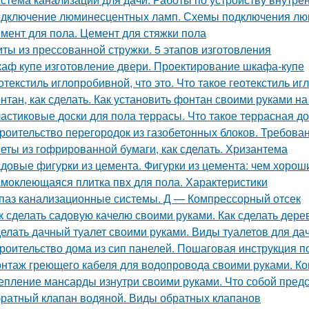
дключение люминесцентных ламп. Схемы подключения люм
мент для пола. Цемент для стяжки пола
ты из прессованной стружки. 5 этапов изготовления
аф купе изготовление двери. Проектирование шкафа-купе
отекстиль иглопробивной, что это. Что такое геотекстиль и
нтан, как сделать. Как установить фонтан своими руками на
астиковые доски для пола террасы. Что такое террасная до
роительство перегородок из газобетонных блоков. Требован
еты из гофрированной бумаги, как сделать. Хризантема
довые фигурки из цемента. Фигурки из цемента: чем хороши
моклеющаяся плитка пвх для пола. Характеристики
паз канализационные системы. Д — Компрессорный отсек
к сделать садовую качелю своими руками. Как сделать дер
елать дачный туалет своими руками. Виды туалетов для да
роительство дома из сип панелей. Пошаговая инструкция п
нтаж греющего кабеля для водопровода своими руками. Ко
епление мансарды изнутри своими руками. Что собой пред
ратный клапан водяной. Виды обратных клапанов