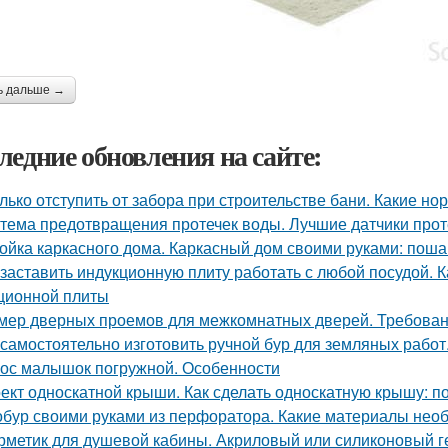
ь дальше →
ледние обновления на сайте:
лько отступить от забора при строительстве бани. Какие н
тема предотвращения протечек воды. Лучшие датчики проте
ойка каркасного дома. Каркасный дом своими руками: поша
 заставить индукционную плиту работать с любой посудой. 
ционной плиты
мер дверных проемов для межкомнатных дверей. Требова
 самостоятельно изготовить ручной бур для земляных работ
ос малышок погружной. Особенности
ект односкатной крыши. Как сделать односкатную крышу: п
бур своими руками из перфоратора. Какие материалы нео
рметик для душевой кабины. Акриловый или силиконовый г