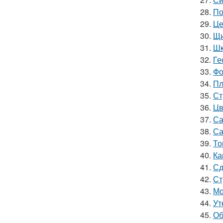
28.
По
29.
Це
30.
Щи
31.
Шк
32.
Ге
33.
Фо
34.
Пл
35.
Ст
36.
Цв
37.
Са
38.
Са
39.
То
40.
Ка
41.
Сд
42.
Ст
43.
Мо
44.
Ут
45.
Об