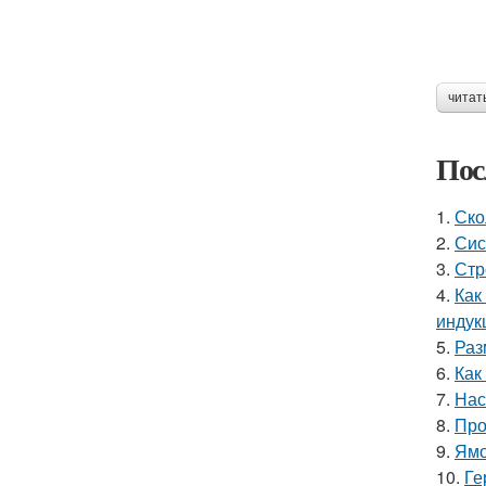
читат
Пос
1.
Ско
2.
Сис
3.
Стр
4.
Как
индук
5.
Раз
6.
Как
7.
Нас
8.
Про
9.
Ямо
10.
Ге