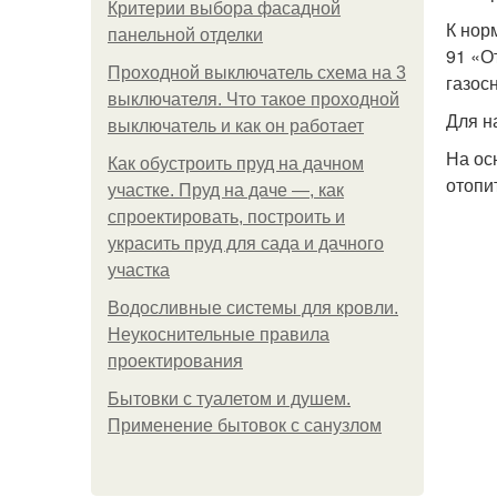
Критерии выбора фасадной
К нор
панельной отделки
91 «О
Проходной выключатель схема на 3
газос
выключателя. Что такое проходной
Для н
выключатель и как он работает
На ос
Как обустроить пруд на дачном
отопи
участке. Пруд на даче —, как
спроектировать, построить и
украсить пруд для сада и дачного
участка
Водосливные системы для кровли.
Неукоснительные правила
проектирования
Бытовки с туалетом и душем.
Применение бытовок с санузлом