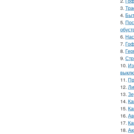
2.
Гоф
3.
Тра
4.
Быт
5.
Пос
обуст
6.
Нас
7.
Гоф
8.
Гер
9.
Стр
10.
Из
выкл
11.
Пр
12.
Ли
13.
Зе
14.
Ка
15.
Ка
16.
Ав
17.
Ка
18.
Ак