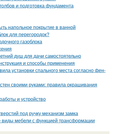
столбов и подготовка фундамента
ыть напольное покрытие в ванной
блок для перегородок?
одочного газоблока
жения
летний душ для дачи самостоятельно
нструкция и способы применения
вила установки спального места согласно фен-
 стен своими руками: правила окрашивания
 работы и устройство
верстий под ручку механизм замка
е виды мебели с функцией трансформации