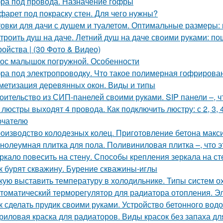
ра под провода. Назначение гофры
фарет под покраску стен. Для чего нужны?
овки для дачи с душем и туалетом. Оптимальные размеры: 
троить душ на даче. Летний душ на даче своими руками: по
ройства | (30 Фото & Видео)
ос малышок погружной. Особенности
ра под электропроводку. Что такое полимерная гофрирован
метизация деревянных окон. Виды и типы
оительство из СИП-панелей своими руками. SIP панели –, чт
 люстры выходят 4 провода. Как подключить люстру: с 2, 3
ючателю
оизводство колодезных колец. Приготовление бетона макс
нолеумная плитка для пола. Поливиниловая плитка –, что э
ркало повесить на стену. Способы крепления зеркала на ст
к бурят скважину. Бурение скважины-иглы
кую выставить температуру в холодильнике. Типы систем 
томатический терморегулятор для радиатора отопления. Э
к сделать прудик своими руками. Устройство бетонного вод
риловая краска для радиаторов. Виды красок без запаха дл