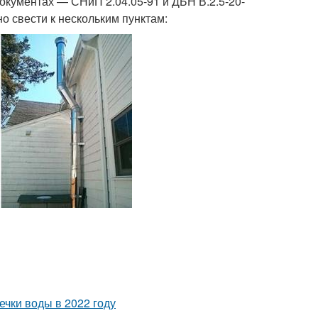
кументах — СНиП 2.04.05-91 и ДБН В.2.5-20-
о свести к нескольким пунктам:
чки воды в 2022 году