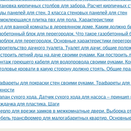
тановка кирпичных столбов для забора. Расчет кирпичных 
ды панелей для стен. 3 класса стеновых панелей для стен
моклеющаяся плитка пвх для пола. Характеристики
л для ванной комнаты в деревянном доме. Каким должно б
зобетонный блок для перегородок. Что такое газобетонный 
зоблок для перегородок. Основные характеристики перегор
роительство дачного туалета. Туалет для дачи: общие поло
строить летний душ на даче своими руками. Как построить 
нтаж греющего кабеля для водопровода своими руками. Ко
головье кровати в какую сторону должно стоять. Общие пра
афареты для покраски стен своими руками. Трафареты для
хности
апан сухого хода. Датчик сухого хода для насоса – принцип
ждачка для пластика. Шаги
ерло для врезки замков в межкомнатные двери. Выборка от
бель трансформер для малогабаритных квартир. Основны