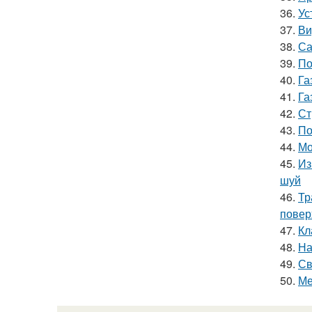
36.
Ус
37.
Ви
38.
Са
39.
По
40.
Га
41.
Га
42.
Ст
43.
По
44.
Мо
45.
Из
шуй
46.
Тр
повер
47.
Кл
48.
На
49.
Св
50.
Ме