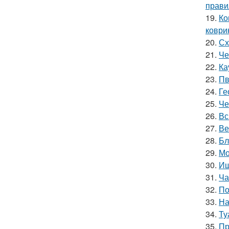
прави
19.
Ко
коври
20.
Сх
21.
Че
22.
Ка
23.
Пв
24.
Ге
25.
Че
26.
Вс
27.
Ве
28.
Бл
29.
Мо
30.
Ищ
31.
Ча
32.
По
33.
На
34.
Ту
35.
Пр