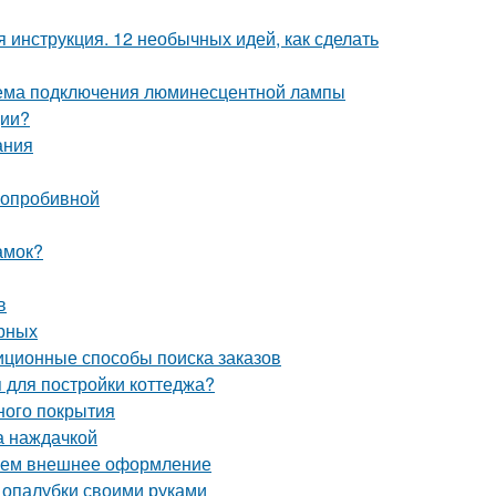
инструкция. 12 необычных идей, как сделать
ема подключения люминесцентной лампы
ции?
ания
глопробивной
амок?
в
ерных
иционные способы поиска заказов
я для постройки коттеджа?
ного покрытия
а наждачкой
раем внешнее оформление
 опалубки своими руками