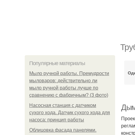
Тру
Популярные материалы
Од
Мыло ручной работы. Премудрости
мыловаров: действительно ли
мыло ручной работы лучше по
сравнению с фабричным? (3 фото)
Насосная станция с датчиком
Дым
сухого хода. Датчик сухого хода для
Проек
насоса: принцип работы
регла
Облицовка фасада панелями.
конст