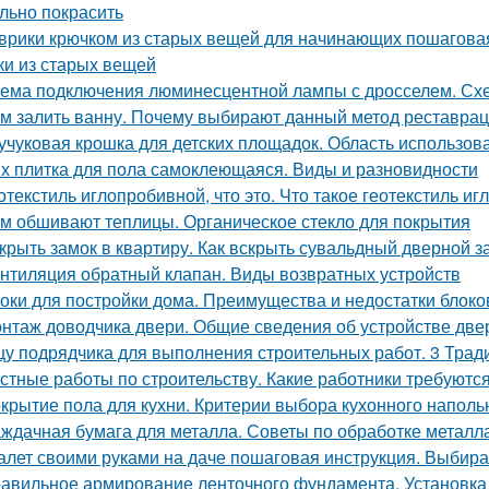
льно покрасить
врики крючком из старых вещей для начинающих пошаговая 
ки из старых вещей
ема подключения люминесцентной лампы с дросселем. Сх
м залить ванну. Почему выбирают данный метод реставра
учуковая крошка для детских площадок. Область использов
х плитка для пола самоклеющаяся. Виды и разновидности
отекстиль иглопробивной, что это. Что такое геотекстиль и
м обшивают теплицы. Органическое стекло для покрытия
крыть замок в квартиру. Как вскрыть сувальдный дверной з
нтиляция обратный клапан. Виды возвратных устройств
оки для постройки дома. Преимущества и недостатки блоко
нтаж доводчика двери. Общие сведения об устройстве дв
у подрядчика для выполнения строительных работ. 3 Трад
стные работы по строительству. Какие работники требуютс
крытие пола для кухни. Критерии выбора кухонного наполь
ждачная бумага для металла. Советы по обработке металл
алет своими руками на даче пошаговая инструкция. Выби
авильное армирование ленточного фундамента. Установка