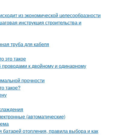
исходит из экономической целесообразности
шаговая инструкция строительства и
ная труба для кабеля
о это такое
, 4 проводами к двойному и одинарному
имальной прочности
то такое?
ену
охлаждения
лектронные (автоматические)
оема
я батарей отопления, правила выбора и как