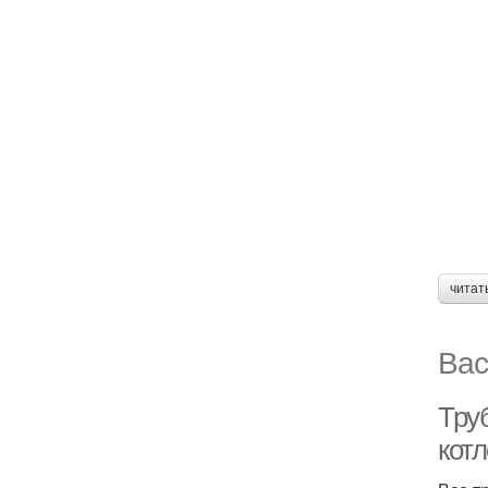
читат
Вас
Тру
кот