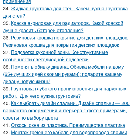
применения
34.
Жидкая грунтовка для стен. Зачем нужна грунтовка
для стен?
35.
Краска акриловая для радиаторов. Какой краской
лучше красить батареи отопления?
36.
Резиновая крошка покрытие для детских площадок.
Резиновая крошка для покрытия детских площадок
37.
Подсветка кухонной зоны. Конструктивные
особенности светодиодной подсветки
38.
Поменять обивку дивана. Обивка мебели на дому
(65+ лучших идей своими руками): подарите вашему
дивану новую жизнь!
39.
Грунтовка глубокого проникновения для наружных
работ. Для чего нужна грунтовка?
40.
Как выбрать дизайн спальни. Дизайн спальни — 200
вариантов оформления интерьера с фото примерами,
советы по выбору цвета
41.
Откосы окна из пластика. Преимущества пластика
42.
Монтаж греющего кабеля для водопровода своими