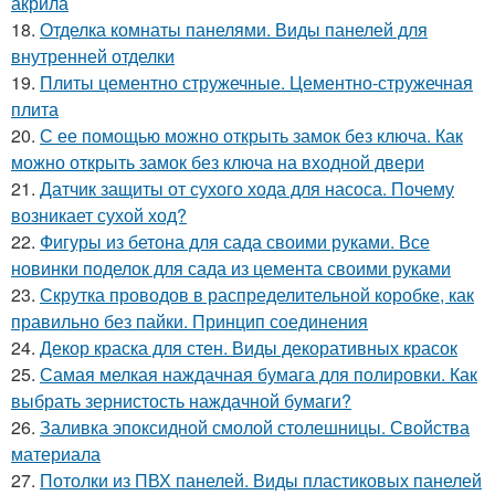
акрила
18.
Отделка комнаты панелями. Виды панелей для
внутренней отделки
19.
Плиты цементно стружечные. Цементно-стружечная
плита
20.
С ее помощью можно открыть замок без ключа. Как
можно открыть замок без ключа на входной двери
21.
Датчик защиты от сухого хода для насоса. Почему
возникает сухой ход?
22.
Фигуры из бетона для сада своими руками. Все
новинки поделок для сада из цемента своими руками
23.
Скрутка проводов в распределительной коробке, как
правильно без пайки. Принцип соединения
24.
Декор краска для стен. Виды декоративных красок
25.
Самая мелкая наждачная бумага для полировки. Как
выбрать зернистость наждачной бумаги?
26.
Заливка эпоксидной смолой столешницы. Свойства
материала
27.
Потолки из ПВХ панелей. Виды пластиковых панелей