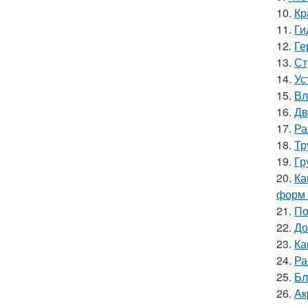
10.
Кр
11.
Ги
12.
Ге
13.
Ст
14.
Ус
15.
Вл
16.
Дв
17.
Ра
18.
Тр
19.
Гр
20.
Ка
форм 
21.
По
22.
До
23.
Ка
24.
Ра
25.
Бл
26.
Ак