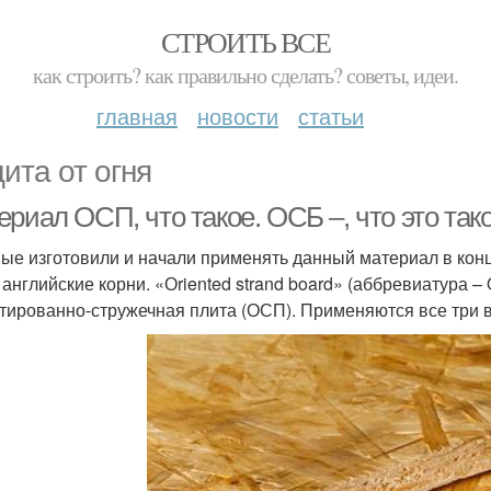
СТРОИТЬ ВСЕ
как строить? как правильно сделать? советы, идеи.
главная
новости
статьи
ита от огня
риал ОСП, что такое. ОСБ –, что это тако
ые изготовили и начали применять данный материал в конц
английские корни. «Оriented strand board» (аббревиатура – 
тированно-стружечная плита (ОСП). Применяются все три 