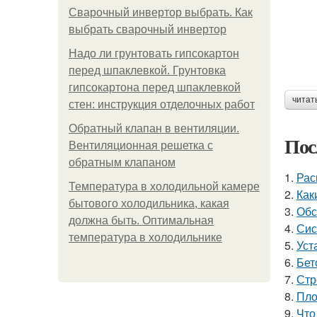
Сварочный инвертор выбрать. Как
выбрать сварочный инвертор
Надо ли грунтовать гипсокартон
перед шпаклевкой. Грунтовка
гипсокартона перед шпаклевкой
читат
стен: инструкция отделочных работ
Обратный клапан в вентиляции.
Пос
Вентиляционная решетка с
обратным клапаном
1.
Рас
Температура в холодильной камере
2.
Как
бытового холодильника, какая
3.
Обс
должна быть. Оптимальная
4.
Сис
температура в холодильнике
5.
Уст
6.
Бет
7.
Стр
8.
Пло
9.
Что