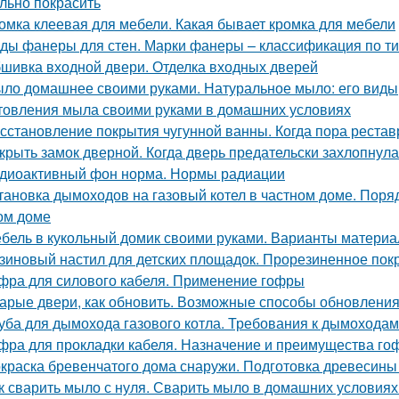
льно покрасить
омка клеевая для мебели. Какая бывает кромка для мебели
ды фанеры для стен. Марки фанеры – классификация по ти
шивка входной двери. Отделка входных дверей
ло домашнее своими руками. Натуральное мыло: его виды,
товления мыла своими руками в домашних условиях
сстановление покрытия чугунной ванны. Когда пора рестав
крыть замок дверной. Когда дверь предательски захлопнулас
диоактивный фон норма. Нормы радиации
тановка дымоходов на газовый котел в частном доме. Поряд
ом доме
бель в кукольный домик своими руками. Варианты материа
зиновый настил для детских площадок. Прорезиненное пок
фра для силового кабеля. Применение гофры
арые двери, как обновить. Возможные способы обновления
уба для дымохода газового котла. Требования к дымоходам
фра для прокладки кабеля. Назначение и преимущества го
краска бревенчатого дома снаружи. Подготовка древесины
к сварить мыло с нуля. Сварить мыло в домашних условиях