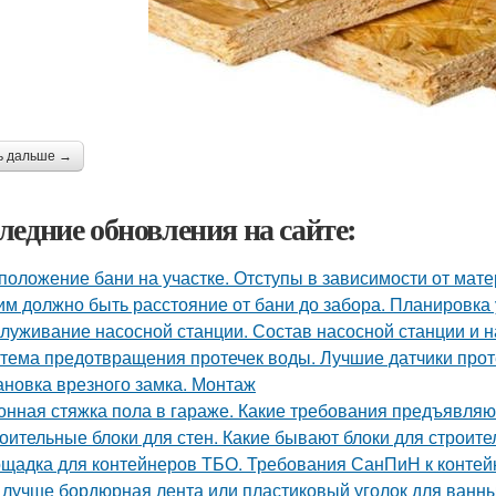
ь дальше →
ледние обновления на сайте:
положение бани на участке. Отступы в зависимости от мат
им должно быть расстояние от бани до забора. Планировка 
луживание насосной станции. Состав насосной станции и н
тема предотвращения протечек воды. Лучшие датчики проте
ановка врезного замка. Монтаж
онная стяжка пола в гараже. Какие требования предъявляю
оительные блоки для стен. Какие бывают блоки для строите
щадка для контейнеров ТБО. Требования СанПиН к конте
 лучше бордюрная лента или пластиковый уголок для ванн