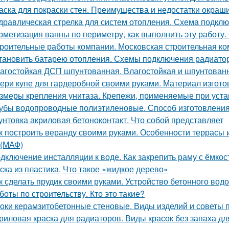
аска для покраски стен. Преимущества и недостатки окраш
дравлическая стрелка для систем отопления. Схема подкл
рметизация ванны по периметру, как выполнить эту работу.
роительные работы компании. Московская строительная ком
тановить батарею отопления. Схемы подключения радиато
агостойкая ДСП шпунтованная. Влагостойкая и шпунтованн
ери купе для гардеробной своими руками. Материал изгот
змеры крепления унитаза. Крепежи, применяемые при устан
убы водопроводные полиэтиленовые. Способ изготовления,
унтовка акриловая бетоноконтакт. Что собой представляет
к построить веранду своими руками. Особенности террасы 
(МАФ)
дключение инсталляции к воде. Как закрепить раму с ёмко
ска из пластика. Что такое «жидкое дерево»
к сделать прудик своими руками. Устройство бетонного вод
боты по строительству. Кто это такие?
оки керамзитобетонные стеновые. Виды изделий и советы 
риловая краска для радиаторов. Виды красок без запаха дл