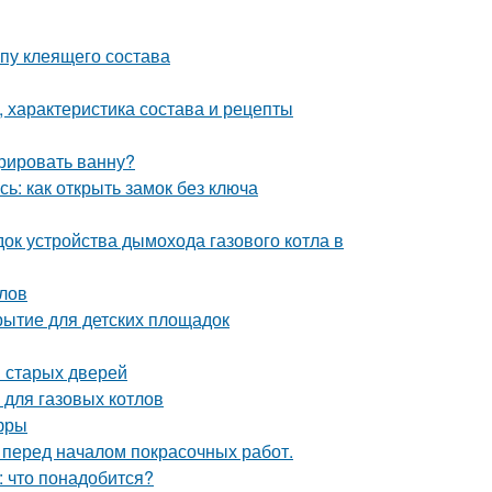
пу клеящего состава
 характеристика состава и рецепты
рировать ванну?
ь: как открыть замок без ключа
ок устройства дымохода газового котла в
лов
рытие для детских площадок
 старых дверей
 для газовых котлов
фры
 перед началом покрасочных работ.
: что понадобится?