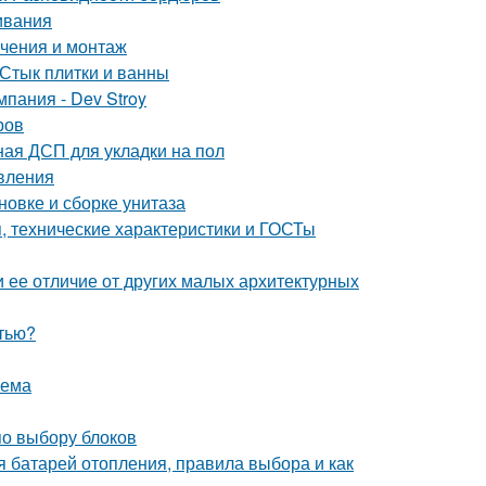
ивания
ючения и монтаж
 Стык плитки и ванны
пания - Dev Stroy
ров
ая ДСП для укладки на пол
овления
овке и сборке унитаза
 технические характеристики и ГОСТы
и ее отличие от других малых архитектурных
стью?
оема
по выбору блоков
я батарей отопления, правила выбора и как