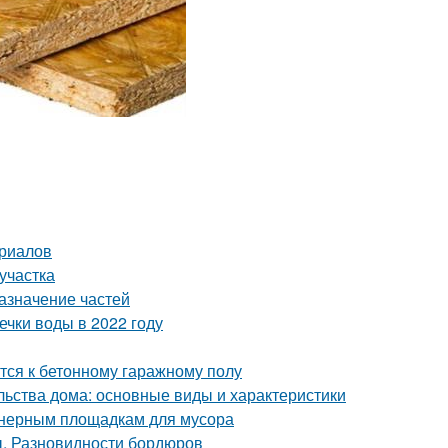
ериалов
участка
азначение частей
чки воды в 2022 году
тся к бетонному гаражному полу
льства дома: основные виды и характеристики
йнерным площадкам для мусора
ы. Разновидности бордюров