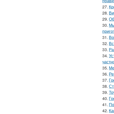
прави
27.
Кр
28.
Ви
29.
Об
30.
Мы
приго
31.
Во
32.
Вс
33.
Ра
34.
Ус
частн
35.
Ме
36.
Ре
37.
Го
38.
Ст
39.
Тр
40.
Го
41.
По
42.
Ка