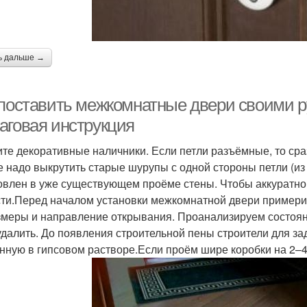
ь дальше →
 поставить межкомнатные двери своими ру
аговая инструкция
те декоративные наличники. Если петли разъёмные, то сраз
е надо выкрутить старые шурупы с одной стороны петли (из
овлен в уже существующем проёме стены. Чтобы аккуратно 
сти.Перед началом установки межкомнатной двери примери
змеры и направление открывания. Проанализируем состоян
удалить. До появления строительной пены строители для за
нную в гипсовом растворе.Если проём шире коробки на 2–4 