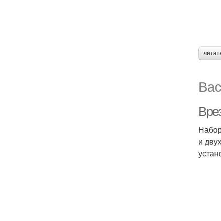
читат
Вас
Вре
Набор
и дву
устан