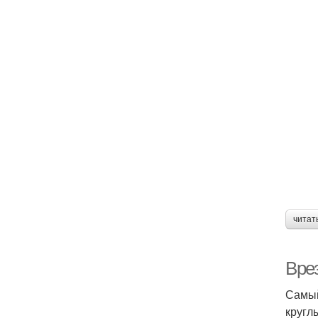
читат
Вре
Самый
кругл