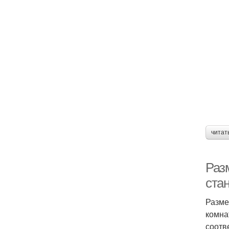
читат
Раз
ста
Разме
комна
соотв