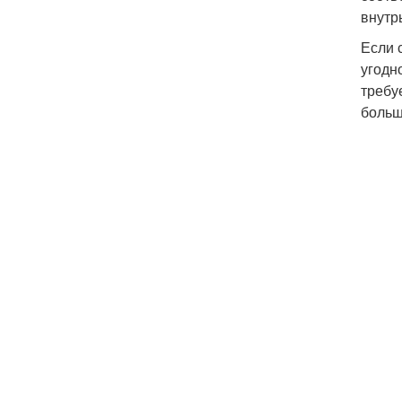
внутр
Если 
угодн
требу
больш