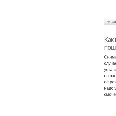
читат
Как
пош
Сними
случа
устан
на ча
её ра
надо 
смоче