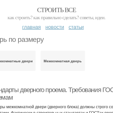
СТРОИТЬ ВСЕ
как строить? как правильно сделать? советы, идеи.
главная
новости
статьи
рь по размеру
жкомнатные двери
Межкомнатная дверь
ндарты дверного проема. Требования ГО
емам
ры межкомнатной двери (дверного блока) должны строго со
тами. Фактически в строительных стандартах и ГОСТах пр