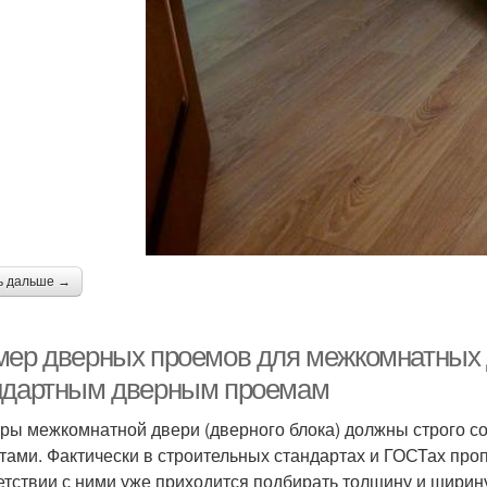
ь дальше →
мер дверных проемов для межкомнатных 
ндартным дверным проемам
ры межкомнатной двери (дверного блока) должны строго со
тами. Фактически в строительных стандартах и ГОСТах пр
етствии с ними уже приходится подбирать толщину и ширину