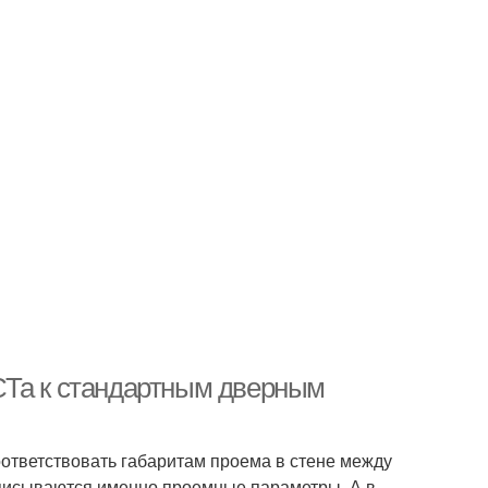
СТа к стандартным дверным
ответствовать габаритам проема в стене между
описываются именно проемные параметры. А в