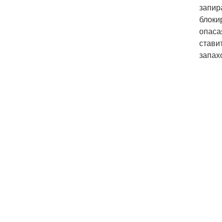
запир
блоки
опаса
стави
запах