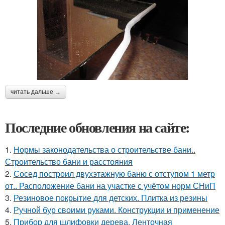
читать дальше →
Последние обновления на сайте:
1.
Нормы законодательства о строительстве бани..
Строительство бани и расстояния
2.
Сосед построил двухэтажную баню с отступом 1 метр
от.. Расположение бани на участке с учётом норм СНиП
3.
Резиновое покрытие для детских. Плитка из резины
4.
Ручной бур своими руками. Конструкции и применение
5.
Прибор для шлифовки дерева. Ленточная