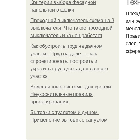
Тех
Критерии выбора фасадной
панельной отделки
Прежд
или р
Проходной выключатель схема на 3
мебел
выключателя. Что такое проходной
Прави
выключатель и как он работает
слоя,
Как обустроить пруд на дачном
сфера
участке. Пруд на даче —, как
спроектировать, построить и
украсить пруд для сада и дачного
участка
Водосливные системы для кровли.
Неукоснительные правила
проектирования
Бытовки с туалетом и душем.
Применение бытовок с санузлом