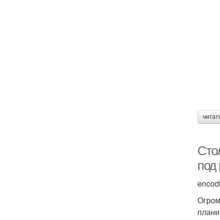
читат
Сто
под
encod
Огром
плани