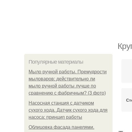
Кру
Популярные материалы
Мыло ручной работы. Премудрости
мыловаров: действительно ли
мыло ручной работы лучше по
сравнению с фабричным? (3 фото)
Ст
Насосная станция с датчиком
сухого хода. Датчик сухого хода для
насоса: принцип работы
Облицовка фасада панелями.