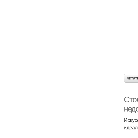
читат
Сто
нед
Искус
идеал