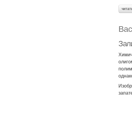
читат
Вас
Зал
Химич
олиго
полим
однак
Изобр
запат