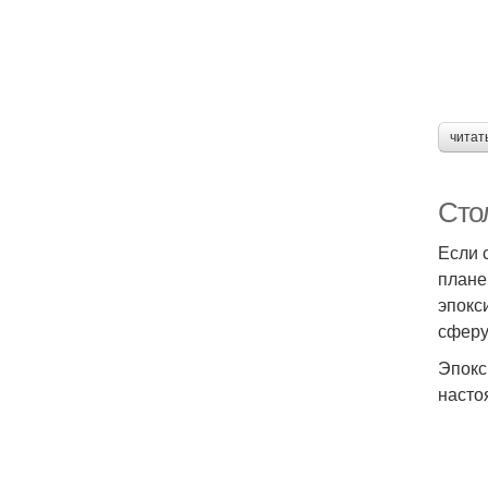
читат
Сто
Если 
плане
эпокс
сферу
Эпокс
насто