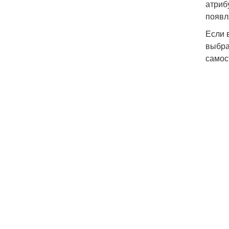
атриб
появл
Если 
выбра
самос