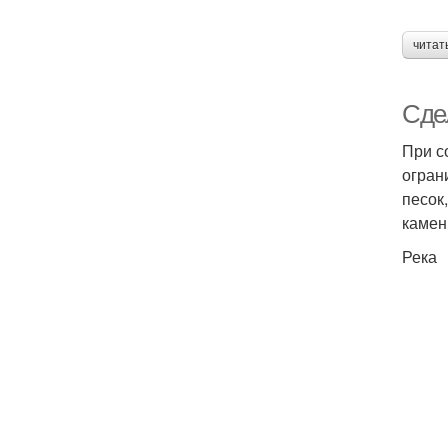
читат
Сде
При с
огран
песок
камен
Река