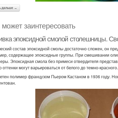
ь дальше →
 может заинтересовать
ивка эпоксидной смолой столешницы. Св
еский состав эпоксидной смолы достаточно сложен, он пр
мер, содержащее эпоксидные группы. При смешивании оли
еры. Эпоксидная смола без примеси отвердителя представ
о оттенки могут варьироваться от белого до темно-красного.
етен полимер французом Пьером Кастаном в 1936 году. Но
ентован.