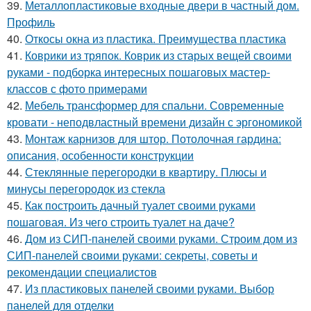
39.
Металлопластиковые входные двери в частный дом.
Профиль
40.
Откосы окна из пластика. Преимущества пластика
41.
Коврики из тряпок. Коврик из старых вещей своими
руками - подборка интересных пошаговых мастер-
классов с фото примерами
42.
Мебель трансформер для спальни. Современные
кровати - неподвластный времени дизайн с эргономикой
43.
Монтаж карнизов для штор. Потолочная гардина:
описания, особенности конструкции
44.
Стеклянные перегородки в квартиру. Плюсы и
минусы перегородок из стекла
45.
Как построить дачный туалет своими руками
пошаговая. Из чего строить туалет на даче?
46.
Дом из СИП-панелей своими руками. Строим дом из
СИП-панелей своими руками: секреты, советы и
рекомендации специалистов
47.
Из пластиковых панелей своими руками. Выбор
панелей для отделки