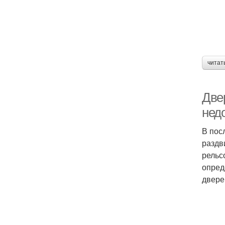
читат
Две
нед
В пос
раздв
рельс
опред
двере