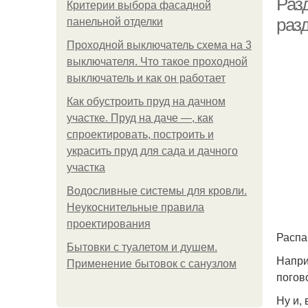
Раз
Критерии выбора фасадной
раз
панельной отделки
Проходной выключатель схема на 3
выключателя. Что такое проходной
выключатель и как он работает
Как обустроить пруд на дачном
участке. Пруд на даче —, как
спроектировать, построить и
украсить пруд для сада и дачного
участка
Водосливные системы для кровли.
Неукоснительные правила
проектирования
Распа
Бытовки с туалетом и душем.
Напри
Применение бытовок с санузлом
погов
Ну и,