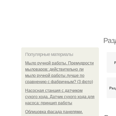
Раз
Популярные материалы
Мыло ручной работы. Премудрости
мыловаров: действительно ли
мыло ручной работы лучше по
сравнению с фабричным? (3 фото)
Раз
Насосная станция с датчиком
сухого хода. Датчик сухого хода для
насоса: принцип работы
Облицовка фасада панелями.