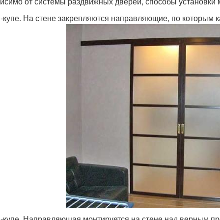
исимо от системы раздвижных дверей, способы установки м
-купе. На стене закрепляются направляющие, по которым к
-купе. Направляющая монтируется на стене над верным п