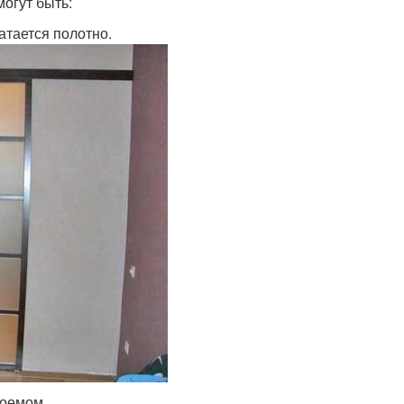
огут быть:
атается полотно.
роемом