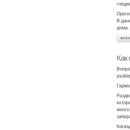
гляди
Ориги
В дан
дома.
читат
Как
Вопро
разбе
Гармо
Раздв
котор
много
забир
Каска