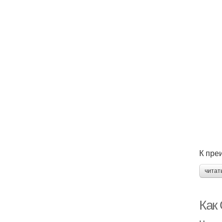
К пре
читат
Как