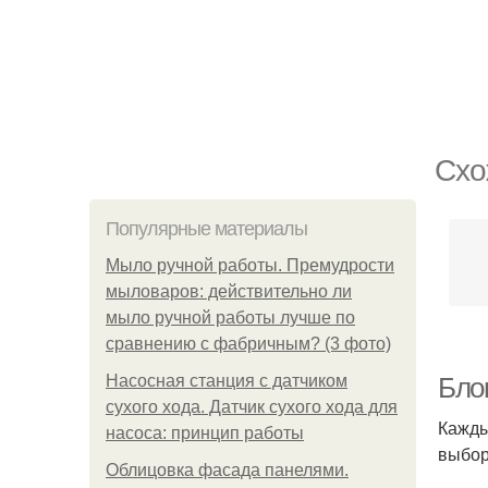
Схо
Популярные материалы
Мыло ручной работы. Премудрости
мыловаров: действительно ли
мыло ручной работы лучше по
сравнению с фабричным? (3 фото)
Насосная станция с датчиком
Бло
сухого хода. Датчик сухого хода для
Кажды
насоса: принцип работы
выбор
Облицовка фасада панелями.