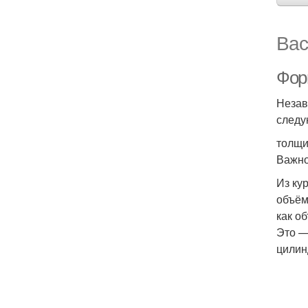
Вас
Фор
Незав
следу
толщи
Важно
Из ку
объём
как о
Это —
цилин