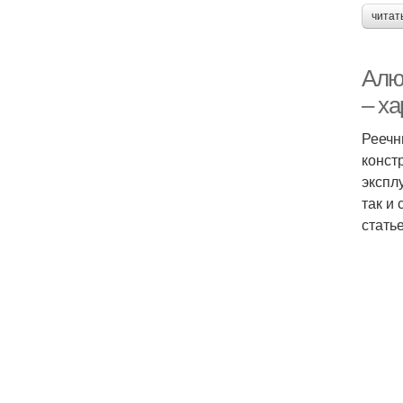
читат
Алю
– ха
Реечн
конст
экспл
так и
стать