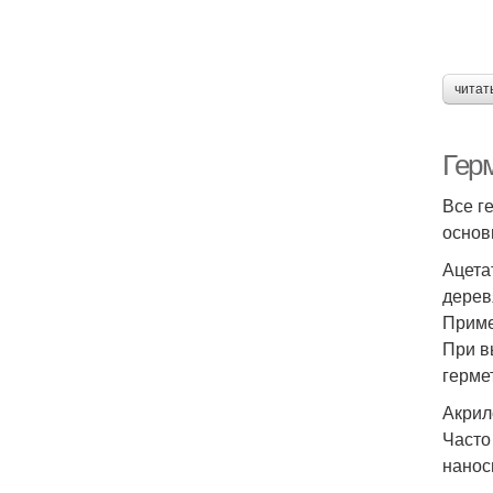
читат
Гер
Все г
основ
Ацета
дерев
Приме
При в
герме
Акри
Часто
нанос