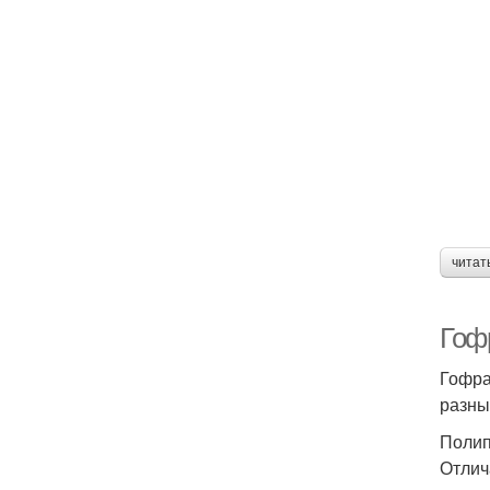
читат
Гоф
Гофра
разны
Полип
Отлич