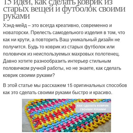
15 идей, как сделать коврик из
старых вещей и футболок своими
руками
Коврик в ванную
Хэнд-мейд – это всегда креативно, современно и
Коврики из старых
крючком
новаторски. Прелесть самодельного изделия в том, что
как ни крути, а повторить Ваш уникальный дизайн не
получится. Будь то коврик из старых футболок или
половичок из неиспользуемых махровых полотенец.
Супер коврики
Славянский коврик
Давно хотите разнообразить интерьер стильным
половичком ручной работы, но не знаете, как сделать
коврик своими руками?
В этой статье мы расскажем 15 оригинальных способов
Красивый коврик
Мягкий коврик
как это сделать своими руками быстро и красиво.
Коврик из старой
Коврик из пробок
простыни