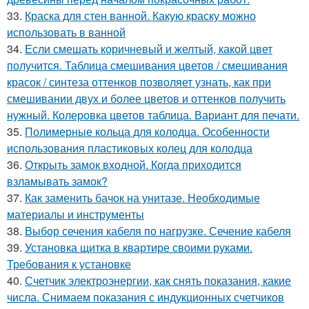
33.
Краска для стен ванной. Какую краску можно
использовать в ванной
34.
Если смешать коричневый и желтый, какой цвет
получится. Таблица смешивания цветов / смешивания
красок / синтеза оттенков позволяет узнать, как при
смешивании двух и более цветов и оттенков получить
нужный. Колеровка цветов таблица. Вариант для печати.
35.
Полимерные кольца для колодца. Особенности
использования пластиковых колец для колодца
36.
Открыть замок входной. Когда приходится
взламывать замок?
37.
Как заменить бачок на унитазе. Необходимые
материалы и инструменты
38.
Выбор сечения кабеля по нагрузке. Сечение кабеля
39.
Установка щитка в квартире своими руками.
Требования к установке
40.
Счетчик электроэнергии, как снять показания, какие
числа. Снимаем показания с индукционных счетчиков