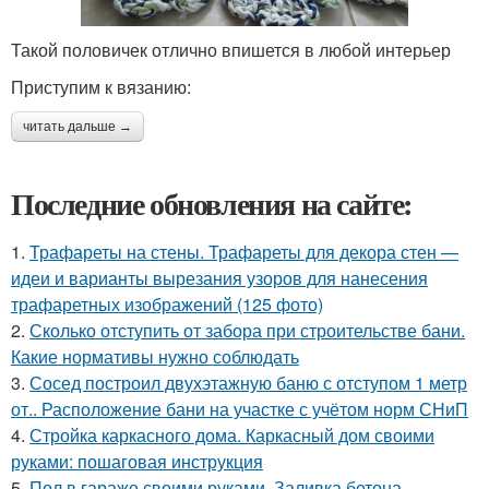
Такой половичек отлично впишется в любой интерьер
Приступим к вязанию:
читать дальше →
Последние обновления на сайте:
1.
Трафареты на стены. Трафареты для декора стен —
идеи и варианты вырезания узоров для нанесения
трафаретных изображений (125 фото)
2.
Сколько отступить от забора при строительстве бани.
Какие нормативы нужно соблюдать
3.
Сосед построил двухэтажную баню с отступом 1 метр
от.. Расположение бани на участке с учётом норм СНиП
4.
Стройка каркасного дома. Каркасный дом своими
руками: пошаговая инструкция
5.
Пол в гараже своими руками. Заливка бетона