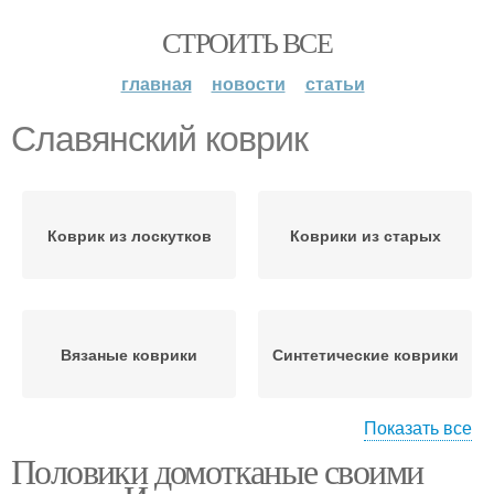
СТРОИТЬ ВСЕ
главная
новости
статьи
Славянский коврик
Коврик из лоскутков
Коврики из старых
Вязаные коврики
Синтетические коврики
Показать все
Половики домотканые своими
Коврик из трикотажной
Овальный коврик
пряжи