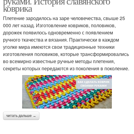
руками. История славянского
коврика
Плетение зародилось на заре человечества, свыше 25
000 лет назад. Изготовление ковриков, половиков,
Круглый коврик
Красивый коврик
дорожек появилось одновременно с появлением
ручного ткачества и вязания. Практически в каждом
уголке мира имеются свои традиционные техники
изготовления половиков, которые трансформировались
Коврик из старых
во всемирно известные ручные методы плетения,
секреты которых передаются из поколения в поколение.
читать дальше →