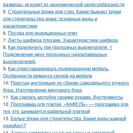
размеры: исходит из экономической целесообразности
5.
Строительные блоки для стен. Какие бывают блоки
для строительства дома: основные виды и
характеристики
6.
Посуда для индукционных плит
7.
Листы шифера плоские. Характеристики шифера
8.
Как подключить три проходных выключателя. 1
Подключение двух проходных одноклавишных
выключателей.
9.
Как отреставрировать полированную мебель.
Особенности ремонта сколов на мебели
10.
Простая инструкция по сборке самодельного ручного
бура. Изготовление винтового бура
11.
Как сделать мотобур своими руками. Инструменты
12.
Программа для плитки. «КАФЕЛЬ» — программа для
тех, кто занимается кафельной плиткой
13.
Белые блоки для строительства. Какие виды камней
подойдут?
14.
Замена герметика на стыке стены и акриловой