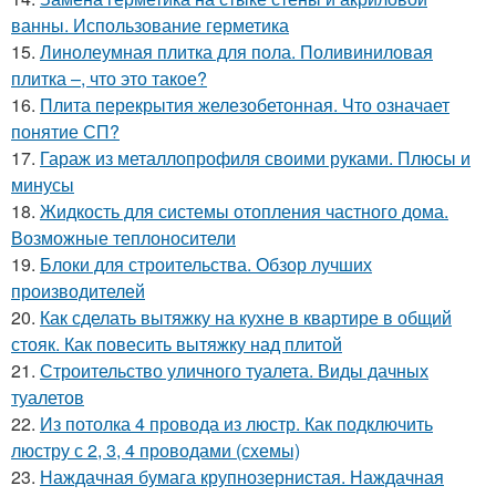
ванны. Использование герметика
15.
Линолеумная плитка для пола. Поливиниловая
плитка –, что это такое?
16.
Плита перекрытия железобетонная. Что означает
понятие СП?
17.
Гараж из металлопрофиля своими руками. Плюсы и
минусы
18.
Жидкость для системы отопления частного дома.
Возможные теплоносители
19.
Блоки для строительства. Обзор лучших
производителей
20.
Как сделать вытяжку на кухне в квартире в общий
стояк. Как повесить вытяжку над плитой
21.
Строительство уличного туалета. Виды дачных
туалетов
22.
Из потолка 4 провода из люстр. Как подключить
люстру с 2, 3, 4 проводами (схемы)
23.
Наждачная бумага крупнозернистая. Наждачная