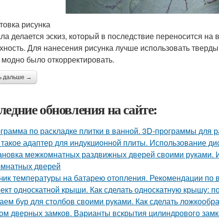
товка рисунка
ла делается эскиз, который в последствие переносится на
хность. Для нанесения рисунка лучше использовать тверд
 модно было откорректировать.
ь дальше →
ледние обновления на сайте:
грамма по раскладке плитки в ванной. 3D-программы для р
 такое адаптер для индукционной плиты. Использование ди
ановка межкомнатных раздвижных дверей своими руками. 
мнатных дверей
чик температуры на батарею отопления. Рекомендации по 
ект односкатной крыши. Как сделать односкатную крышу: п
аем бур для столбов своими руками. Как сделать ложкообр
ом дверных замков. Варианты вскрытия цилиндрового замк