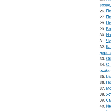
возве
26.
По
27.
По
28.
Це
29.
Бо
30.
Из
31.
Чу
32.
Ка
дерев
33.
Об
34.
Ст
особе
35.
Вы
36.
По
37.
Мо
38.
Ус
39.
См
40.
Ин