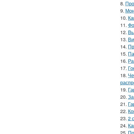
8.
Про
9.
Мон
10.
Ка
11.
Фо
12.
Вы
13.
Ви
14.
Пр
15.
Па
16.
Ра
17.
Го
18.
Че
распр
19.
Га
20.
За
21.
Га
22.
Ко
23.
2 
24.
Ка
25.
По