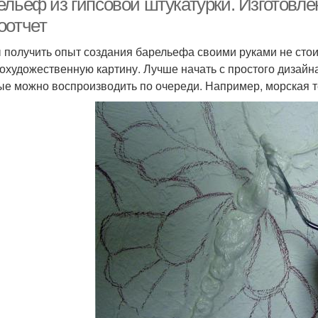
льеф из гипсовой штукатурки. Изготовле
оотчет
 получить опыт создания барельефа своими руками не стои
охудожественную картину. Лучше начать с простого дизай
ые можно воспроизводить по очереди. Например, морская 