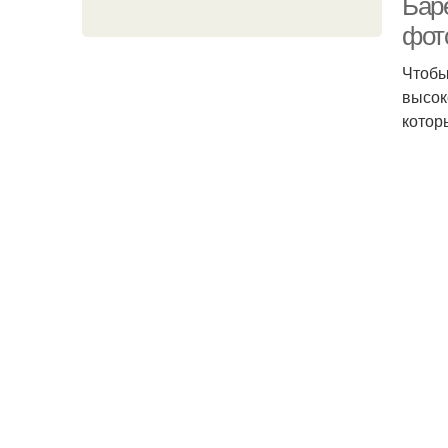
Баре
фот
Чтобы
высок
котор