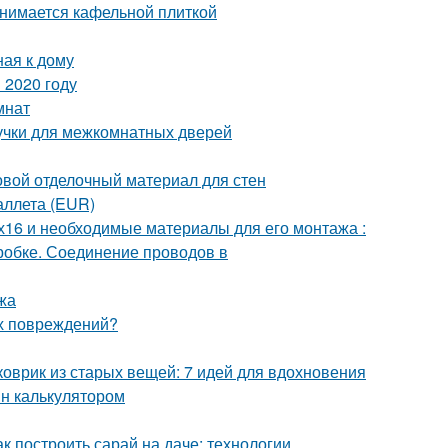
анимается кафельной плиткой
ная к дому
 2020 году
мнат
учки для межкомнатных дверей
овой отделочный материал для стен
аллета (EUR)
х16 и необходимые материалы для его монтажа :
робке. Соединение проводов в
жа
их повреждений?
коврик из старых вещей: 7 идей для вдохновения
йн калькулятором
к построить сарай на даче: технологии