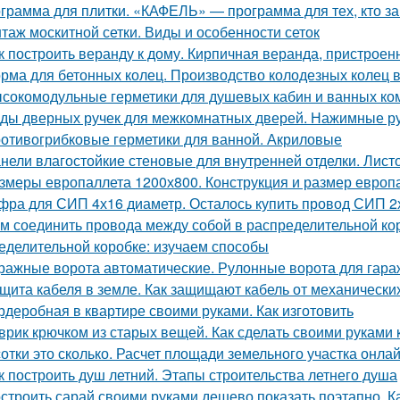
грамма для плитки. «КАФЕЛЬ» — программа для тех, кто з
таж москитной сетки. Виды и особенности сеток
к построить веранду к дому. Кирпичная веранда, пристроен
рма для бетонных колец. Производство колодезных колец в
сокомодульные герметики для душевых кабин и ванных ко
ды дверных ручек для межкомнатных дверей. Нажимные р
отивогрибковые герметики для ванной. Акриловые
нели влагостойкие стеновые для внутренней отделки. Лист
змеры европаллета 1200х800. Конструкция и размер европ
фра для СИП 4х16 диаметр. Осталось купить провод СИП 2
м соединить провода между собой в распределительной ко
еделительной коробке: изучаем способы
ражные ворота автоматические. Рулонные ворота для гара
щита кабеля в земле. Как защищают кабель от механическ
рдеробная в квартире своими руками. Как изготовить
врик крючком из старых вещей. Как сделать своими руками 
сотки это сколько. Расчет площади земельного участка онла
к построить душ летний. Этапы строительства летнего душа
строить сарай своими руками дешево показать поэтапно. Ка