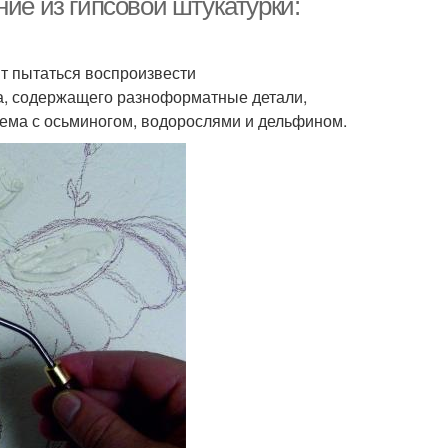
ние из гипсовой штукатурки:
т пытаться воспроизвести
на, содержащего разноформатные детали,
тема с осьминогом, водорослями и дельфином.