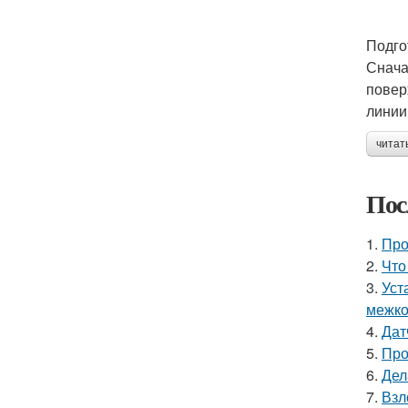
Подго
Снача
повер
линии
читат
Пос
1.
Про
2.
Что
3.
Уст
межко
4.
Дат
5.
Про
6.
Дел
7.
Взл