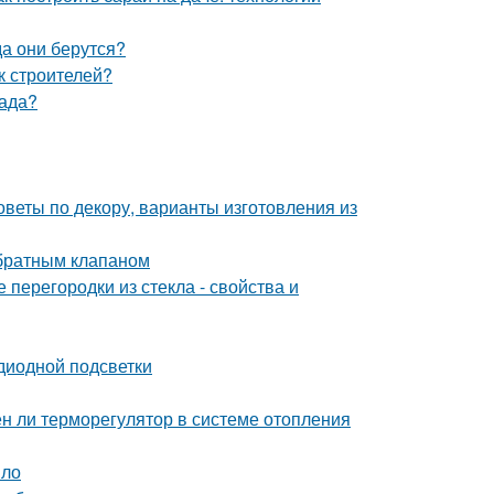
а они берутся?
к строителей?
сада?
оветы по декору, варианты изготовления из
обратным клапаном
перегородки из стекла - свойства и
диодной подсветки
ен ли терморегулятор в системе отопления
ыло