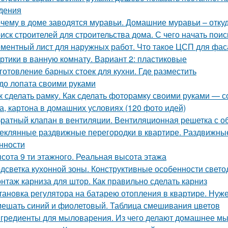
дения
чему в доме заводятся муравьи. Домашние муравьи – откуд
иск строителей для строительства дома. С чего начать поис
ментный лист для наружных работ. Что такое ЦСП для фа
ртики в ванную комнату. Вариант 2: пластиковые
готовление барных стоек для кухни. Где разместить
до лопата своими руками
к сделать рамку. Как сделать фоторамку своими руками — с
а, картона в домашних условиях (120 фото идей)
ратный клапан в вентиляции. Вентиляционная решетка с 
еклянные раздвижные перегородки в квартире. Раздвижные 
нности
сота 9 ти этажного. Реальная высота этажа
дсветка кухонной зоны. Конструктивные особенности свето
нтаж карниза для штор. Как правильно сделать карниз
тановка регулятора на батарею отопления в квартире. Нуж
ешать синий и фиолетовый. Таблица смешивания цветов
гредиенты для мыловарения. Из чего делают домашнее м