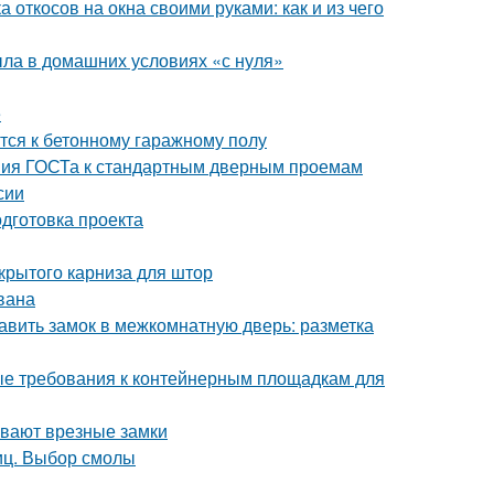
 откосов на окна своими руками: как и из чего
ыла в домашних условиях «с нуля»
е
тся к бетонному гаражному полу
ния ГОСТа к стандартным дверным проемам
сии
одготовка проекта
крытого карниза для штор
вана
авить замок в межкомнатную дверь: разметка
ые требования к контейнерным площадкам для
ывают врезные замки
иц. Выбор смолы