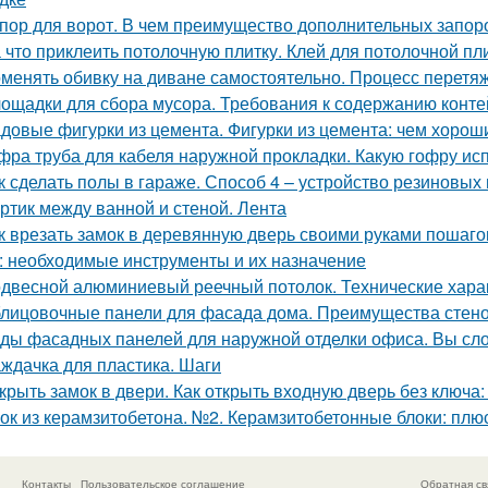
пор для ворот. В чем преимущество дополнительных запор
 что приклеить потолочную плитку. Клей для потолочной пл
менять обивку на диване самостоятельно. Процесс перетяж
ощадки для сбора мусора. Требования к содержанию конт
довые фигурки из цемента. Фигурки из цемента: чем хороши
фра труба для кабеля наружной прокладки. Какую гофру ис
к сделать полы в гараже. Способ 4 – устройство резиновых
ртик между ванной и стеной. Лента
к врезать замок в деревянную дверь своими руками пошаго
: необходимые инструменты и их назначение
двесной алюминиевый реечный потолок. Технические хара
лицовочные панели для фасада дома. Преимущества стено
ды фасадных панелей для наружной отделки офиса. Вы сл
ждачка для пластика. Шаги
крыть замок в двери. Как открыть входную дверь без ключа
ок из керамзитобетона. №2. Керамзитобетонные блоки: плю
Контакты
Пользовательское соглашение
Обратная св