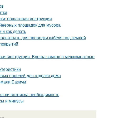
ов
итки
ки: пошаговая инструкция
ейнерных площадок для мусора
 и как делать
пользовать для проводки кабеля под землей
 покрытий
вая инструкция. Врезка замков в межкомнатные
ктеристики
вых панелей для отделки дома
омали Базиум
: если возникла необходимость
сы и минусы
язь