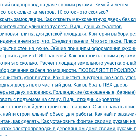
тний водопровод на даче своими руками. Зимой и летом
 соток сколько кв метров. 10 соток - это сколько?
крыть замок двери. Как открыть межкомнатную дверь без к
роительство уличного туалета. Виды дачных туалетов
зиновая плитка для детской площадки. Критерии выбора ре
ндвич-панели это, что. Сэндвич панели. Что это такое. Плю
крытие стен на кухне. Общие принципы оформления кухон
строить дом из СИП-панелей. Как построить своими руками
сотки это сколько. Расчет площади земельного участка онла
бор сечения кабеля по мощности. ПОЗВОЛЯЕТ ПРОИ
к очистить утюг внутри. Как очистить внутреннюю часть утюг
одная дверь пвх в частный дом. Как выбрать ПВХ-дверь
ерь из двух половинок. Голландские (конюшенные, барные)
овать с подъемом на стену. Виды откидных кроватей
иск строителей для строительства дома. С чего начать поис
к найти строительный объект для работы. Как найти заказчик
нтан, как сделать. Как установить фонтан своими руками на
нтаж электропроводки в деревянном доме своими руками 
дке