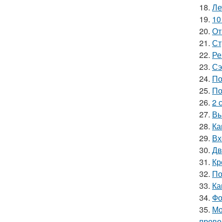
18.
Ле
19.
10
20.
От
21.
Ст
22.
Ре
23.
Сэ
24.
По
25.
По
26.
2 
27.
Вы
28.
Ка
29.
Вх
30.
Дв
31.
Кр
32.
По
33.
Ка
34.
Фо
35.
Мо
прово