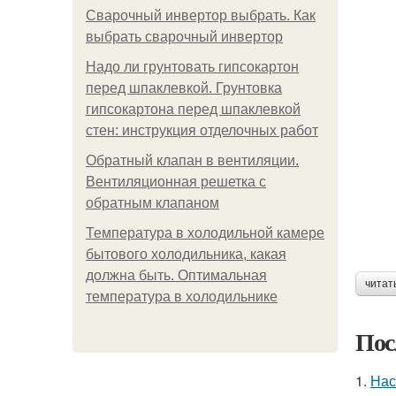
Сварочный инвертор выбрать. Как
выбрать сварочный инвертор
Надо ли грунтовать гипсокартон
перед шпаклевкой. Грунтовка
гипсокартона перед шпаклевкой
стен: инструкция отделочных работ
Обратный клапан в вентиляции.
Вентиляционная решетка с
обратным клапаном
Температура в холодильной камере
бытового холодильника, какая
должна быть. Оптимальная
читат
температура в холодильнике
Пос
1.
Нас