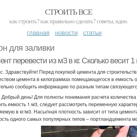
СТРОИТЬ ВСЕ
как строить? как правильно сделать? советы, идеи.
главная
новости
статьи
он для заливки
нт перевести из м3 в кг. Сколько весит 1
с. Здравствуйте! Перед покупкой цемента для строительств
еством цемента в килограммах помещающегося в емкость об
ельно сообщить информацию по разным типам связующего
. Добрый день! Для полноты понимания расчета количества
ить емкость 1 м3, следует рассмотреть переменную характе
яемую в кг/м3. Насыпная плотность зависит от типа цемента
ость одного самых популярных типов – портландцемента м