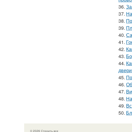
36.
За
37.
На
38.
По
39.
Пл
40.
Са
41.
Го
42.
Ка
43.
Бо
44.
Ка
двери
45.
По
46.
Об
47.
Ви
48.
На
49.
Вс
50.
Бл
© 2026 Строить все