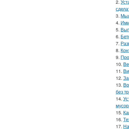
2.
Уст
сдела
3.
Мыл
4.
Ими
5.
Вып
6.
Бет
7.
Раз
8.
Кон
9.
Про
10.
Ве
11.
Ви
12.
За
13.
Вр
без т
14.
Ус
мусор
15.
Ка
16.
Те
17.
На