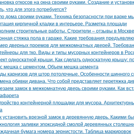
ановка откосов на окна своими руками. Создание и установка
ть, что для этого потребуется?
о дома своими руками. Техника безопасности при варке м
тация кирпичной кладки в интерьере. Разметка площади
олним строительные работы. Строители – отзывы в Москв
онная стяжка пола в гараже. Какие требования предъявляю
мер дверных проемов для межкомнатных дверей. Требова
тейнеры для тко. Виды и типы мусорных контейнеров в Рос
ект односкатной крыши. Как сделать односкатную крышу: п
с мешка с цементом. Объем мешка цемента
ды карнизов для штор потолочные. Особенности шинного с
мена обивки дивана. Что собой представляет перетяжка ди
езаем замок в межкомнатную дверь своими руками. Как вст
рафарета
тройство контейнерной площадки для мусора. Архитектурн
а
к установить врезной замок в деревянную дверь. Какими б
хнология заливки эпоксидной смолой деревянных столешн
ждачная бумага номера зернистости. Таблица маркировок