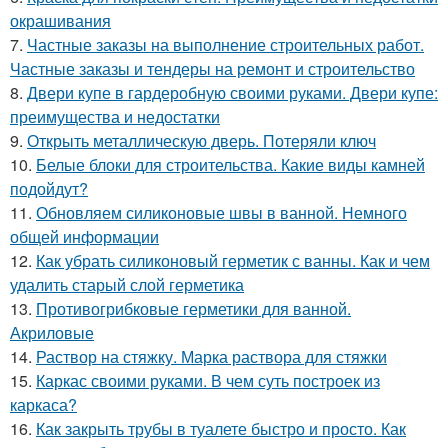
окрашивания
7.
Частные заказы на выполнение строительных работ.
Частные заказы и тендеры на ремонт и строительство
8.
Двери купе в гардеробную своими руками. Двери купе:
преимущества и недостатки
9.
Открыть металлическую дверь. Потеряли ключ
10.
Белые блоки для строительства. Какие виды камней
подойдут?
11.
Обновляем силиконовые швы в ванной. Немного
общей информации
12.
Как убрать силиконовый герметик с ванны. Как и чем
удалить старый слой герметика
13.
Противогрибковые герметики для ванной.
Акриловые
14.
Раствор на стяжку. Марка раствора для стяжки
15.
Каркас своими руками. В чем суть построек из
каркаса?
16.
Как закрыть трубы в туалете быстро и просто. Как