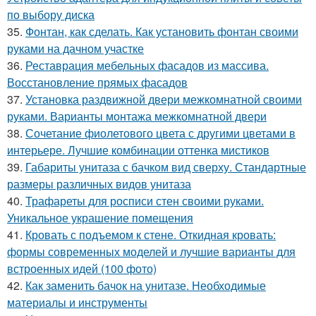
по выбору диска
35.
Фонтан, как сделать. Как установить фонтан своими
руками на дачном участке
36.
Реставрация мебельных фасадов из массива.
Восстановление прямых фасадов
37.
Установка раздвижной двери межкомнатной своими
руками. Варианты монтажа межкомнатной двери
38.
Сочетание фиолетового цвета с другими цветами в
интерьере. Лучшие комбинации оттенка мистиков
39.
Габариты унитаза с бачком вид сверху. Стандартные
размеры различных видов унитаза
40.
Трафареты для росписи стен своими руками.
Уникальное украшение помещения
41.
Кровать с подъемом к стене. Откидная кровать:
формы современных моделей и лучшие варианты для
встроенных идей (100 фото)
42.
Как заменить бачок на унитазе. Необходимые
материалы и инструменты