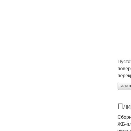
Пусто
повер
перек
читат
Пли
Сборн
ЖБ-пл
устан