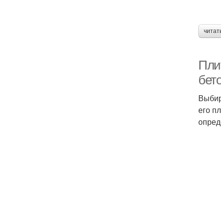
читат
Пли
бет
Выбир
его п
опред