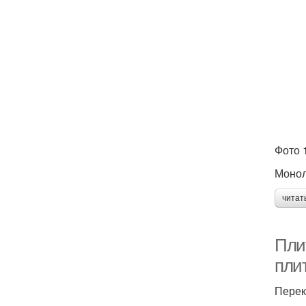
Фото 
Монол
читат
Пли
пли
Перек