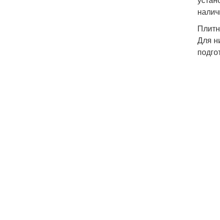
налич
Плитн
Для н
подго