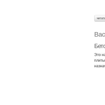
читат
Вас
Бет
Это н
плиты
назна