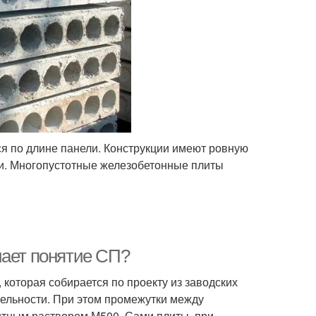
я по длине панели. Конструкции имеют ровную
ки. Многопустотные железобетонные плиты
чает понятие СП?
 которая собирается по проекту из заводских
тельности. При этом промежутки между
тным раствором М500. Сами плиты, при