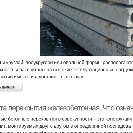
ты круглой, полукруглой или овальной формы располагаютс
хность и рассчитаны на высокие эксплуатационные нагруз
рытий имеют ряд достоинств, включая:
ь дальше →
та перекрытия железобетонная. Что озна
ые бетонные перекрытия в совокупности – это конструкция,
ит, монтируемых друг с другом в определенной последова
овленными железобетонными панелями заполняются цемен