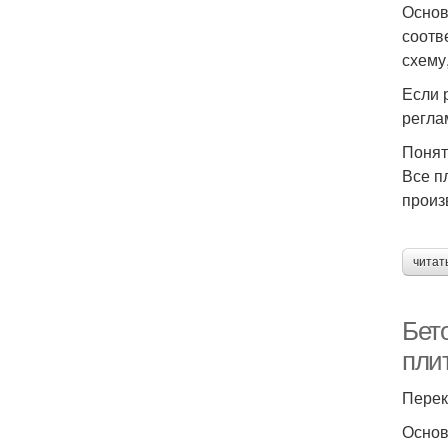
Основ
соотв
схему
Если 
регла
Понят
Все п
произ
читат
Бет
пли
Перек
Основ