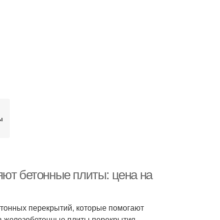
ы
яют бетонные плиты: цена на
етонных перекрытий, которые помогают
ов железобетонные плиты перекрытия