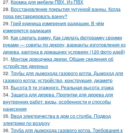
27.
Кромка для мебели ПВХ. Из ПВХ
28.
Восстановление покрытия чугунной ванны. Когда
пора реставрировать ванну?
29.
Грей единица измерения радиации. В чём
измеряется радиация
30.
Как сделать рамку. Как сделать фоторамку своими
руками — советы по декору, варианты изготовления из
дерева, картона в домашних условиях (120 фото идей)
31.
Монтаж доводчика двери. Общие сведения об
устройстве дверных
32.
Трубы для дымохода газового котла. Дымоход для
газового котла: устройство, конструкция, диаметр
33.
Высота 9 ти этажного. Реальная высота этажа
34.
Защита для дерева. Пропитки для дерева для
внутренних работ: виды, особенности и способы
нанесения
35.
Ввод электричества в дом со столба. Подвод
электрики по воздуху
36.
Труба для дымохода газового котла. Требования к