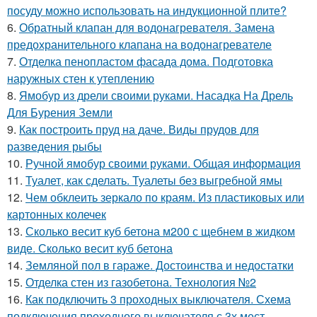
посуду можно использовать на индукционной плите?
6.
Обратный клапан для водонагревателя. Замена
предохранительного клапана на водонагревателе
7.
Отделка пенопластом фасада дома. Подготовка
наружных стен к утеплению
8.
Ямобур из дрели своими руками. Насадка На Дрель
Для Бурения Земли
9.
Как построить пруд на даче. Виды прудов для
разведения рыбы
10.
Ручной ямобур своими руками. Общая информация
11.
Туалет, как сделать. Туалеты без выгребной ямы
12.
Чем обклеить зеркало по краям. Из пластиковых или
картонных колечек
13.
Сколько весит куб бетона м200 с щебнем в жидком
виде. Сколько весит куб бетона
14.
Земляной пол в гараже. Достоинства и недостатки
15.
Отделка стен из газобетона. Технология №2
16.
Как подключить 3 проходных выключателя. Схема
подключения проходного выключателя с 3х мест