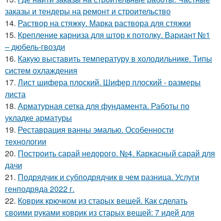
заказы и тендеры на ремонт и строительство
14.
Раствор на стяжку. Марка раствора для стяжки
15.
Крепление карниза для штор к потолку. Вариант №1
– дюбель-гвозди
16.
Какую выставить температуру в холодильнике. Типы
систем охлаждения
17.
Лист шифера плоский. Шифер плоский - размеры
листа
18.
Арматурная сетка для фундамента. Работы по
укладке арматуры
19.
Реставрация ванны эмалью. Особенности
технологии
20.
Построить сарай недорого. №4. Каркасный сарай для
дачи
21.
Подрядчик и субподрядчик в чем разница. Услуги
генподряда 2022 г.
22.
Коврик крючком из старых вещей. Как сделать
своими руками коврик из старых вещей: 7 идей для