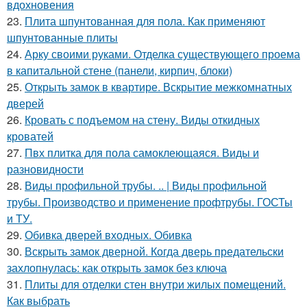
вдохновения
23.
Плита шпунтованная для пола. Как применяют
шпунтованные плиты
24.
Арку своими руками. Отделка существующего проема
в капитальной стене (панели, кирпич, блоки)
25.
Открыть замок в квартире. Вскрытие межкомнатных
дверей
26.
Кровать с подъемом на стену. Виды откидных
кроватей
27.
Пвх плитка для пола самоклеющаяся. Виды и
разновидности
28.
Виды профильной трубы. .. | Виды профильной
трубы. Производство и применение профтрубы. ГОСТы
и ТУ.
29.
Обивка дверей входных. Обивка
30.
Вскрыть замок дверной. Когда дверь предательски
захлопнулась: как открыть замок без ключа
31.
Плиты для отделки стен внутри жилых помещений.
Как выбрать