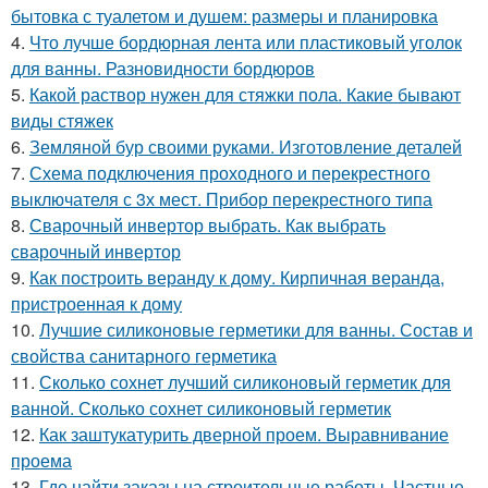
бытовка с туалетом и душем: размеры и планировка
4.
Что лучше бордюрная лента или пластиковый уголок
для ванны. Разновидности бордюров
5.
Какой раствор нужен для стяжки пола. Какие бывают
виды стяжек
6.
Земляной бур своими руками. Изготовление деталей
7.
Схема подключения проходного и перекрестного
выключателя с 3х мест. Прибор перекрестного типа
8.
Сварочный инвертор выбрать. Как выбрать
сварочный инвертор
9.
Как построить веранду к дому. Кирпичная веранда,
пристроенная к дому
10.
Лучшие силиконовые герметики для ванны. Состав и
свойства санитарного герметика
11.
Сколько сохнет лучший силиконовый герметик для
ванной. Сколько сохнет силиконовый герметик
12.
Как заштукатурить дверной проем. Выравнивание
проема
13.
Где найти заказы на строительные работы. Частные