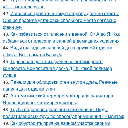
#1 — металлорукав
42.
Изголовье кровати в какую сторону должно стоять.
Общие правила установки спального места согласно
фен-шуй
43.
Как избавиться от плесени в ванной. От А до Я: Как
избавиться от плесени в ванной в домашних условиях
44.
Виды фасадных панелей для наружной отделки
офиса. Вы сломали Базиум
45.
Террасная доска из древесно полимерного
композита. Композитная доска ДПК: какой полимер
лучше
46.
Панели для облицовки стен внутри дома. Реечные
панели для отделки стен
47.
Автоматический терморегулятор для радиатора.
Инновационные терморегуляторы
48.
Труба водопроводная полиэтиленовая. Виды
полиэтиленовых труб по способу применения — монтаж
49.
Как обустроить пруд на дачном участке своими