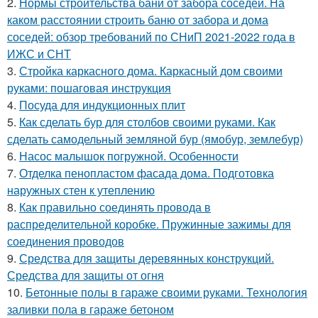
2.
Нормы строительства бани от забора соседей. На
каком расстоянии строить баню от забора и дома
соседей: обзор требований по СНиП 2021-2022 года в
ИЖС и СНТ
3.
Стройка каркасного дома. Каркасный дом своими
руками: пошаговая инструкция
4.
Посуда для индукционных плит
5.
Как сделать бур для столбов своими руками. Как
сделать самодельный земляной бур (ямобур, землебур)
6.
Насос малышок погружной. Особенности
7.
Отделка пенопластом фасада дома. Подготовка
наружных стен к утеплению
8.
Как правильно соединять провода в
распределительной коробке. Пружинные зажимы для
соединения проводов
9.
Средства для защиты деревянных конструкций.
Средства для защиты от огня
10.
Бетонные полы в гараже своими руками. Технология
заливки пола в гараже бетоном