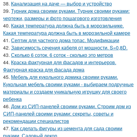
38.
Канализация на даче — выбор и устройство
39.
Турник дома своими руками. Турник своими руками:
чертежи, размеры и фото пошагового изготовления
40.
Какая температура должна быть в морозильнике.
Какая температура должна быть в морозильной камере
41.
Септик для частного дома топас. Модификации
42.
Зависимость сечения кабеля от мощности. S=0,8D.
43.
Сколько 6 соток. 6 соток - сколько это метров
44.
Краска фактурная для фасадов и интерьеров.
Фактурная краска для фасада дома
45.
Мебель для кукольного домика своими руками.
Кукольная мебель своими руками - выбираем подручные
материалы и создаем уникальную игрушку для своего
ребенка
46.
Дом из СИП-панелей своими руками. Строим дом из
СИП-панелей своими руками: секреты, советы и
рекомендации специалистов
47.
Как сделать фигуры из цемента для сада своими
руками. Садовый декор