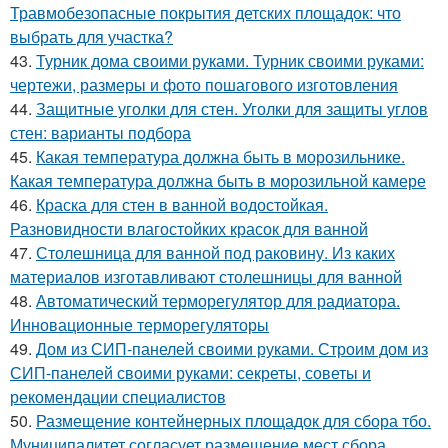
Травмобезопасные покрытия детских площадок: что
выбрать для участка?
43.
Турник дома своими руками. Турник своими руками:
чертежи, размеры и фото пошагового изготовления
44.
Защитные уголки для стен. Уголки для защиты углов
стен: варианты подбора
45.
Какая температура должна быть в морозильнике.
Какая температура должна быть в морозильной камере
46.
Краска для стен в ванной водостойкая.
Разновидности влагостойких красок для ванной
47.
Столешница для ванной под раковину. Из каких
материалов изготавливают столешницы для ванной
48.
Автоматический терморегулятор для радиатора.
Инновационные терморегуляторы
49.
Дом из СИП-панелей своими руками. Строим дом из
СИП-панелей своими руками: секреты, советы и
рекомендации специалистов
50.
Размещение контейнерных площадок для сбора тбо.
Муниципалитет согласует размещение мест сбора