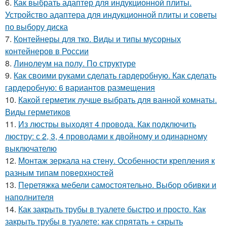
6.
Как выбрать адаптер для индукционной плиты.
Устройство адаптера для индукционной плиты и советы
по выбору диска
7.
Контейнеры для тко. Виды и типы мусорных
контейнеров в России
8.
Линолеум на полу. По структуре
9.
Как своими руками сделать гардеробную. Как сделать
гардеробную: 6 вариантов размещения
10.
Какой герметик лучше выбрать для ванной комнаты.
Виды герметиков
11.
Из люстры выходят 4 провода. Как подключить
люстру: с 2, 3, 4 проводами к двойному и одинарному
выключателю
12.
Монтаж зеркала на стену. Особенности крепления к
разным типам поверхностей
13.
Перетяжка мебели самостоятельно. Выбор обивки и
наполнителя
14.
Как закрыть трубы в туалете быстро и просто. Как
закрыть трубы в туалете: как спрятать + скрыть