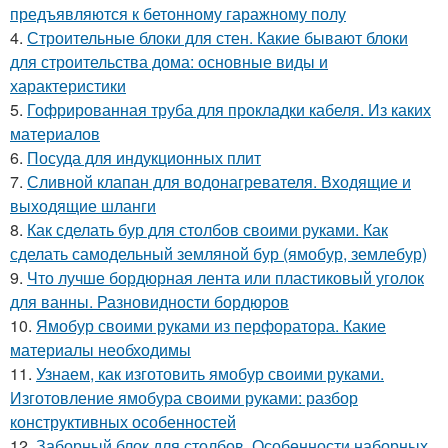
предъявляются к бетонному гаражному полу
4.
Строительные блоки для стен. Какие бывают блоки
для строительства дома: основные виды и
характеристики
5.
Гофрированная труба для прокладки кабеля. Из каких
материалов
6.
Посуда для индукционных плит
7.
Сливной клапан для водонагревателя. Входящие и
выходящие шланги
8.
Как сделать бур для столбов своими руками. Как
сделать самодельный земляной бур (ямобур, землебур)
9.
Что лучше бордюрная лента или пластиковый уголок
для ванны. Разновидности бордюров
10.
Ямобур своими руками из перфоратора. Какие
материалы необходимы
11.
Узнаем, как изготовить ямобур своими руками.
Изготовление ямобура своими руками: разбор
конструктивных особенностей
12.
Заборный блок для столбов. Особенности наборных