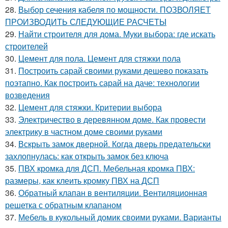
28.
Выбор сечения кабеля по мощности. ПОЗВОЛЯЕТ
ПРОИЗВОДИТЬ СЛЕДУЮЩИЕ РАСЧЕТЫ
29.
Найти строителя для дома. Муки выбора: где искать
строителей
30.
Цемент для пола. Цемент для стяжки пола
31.
Построить сарай своими руками дешево показать
поэтапно. Как построить сарай на даче: технологии
возведения
32.
Цемент для стяжки. Критерии выбора
33.
Электричество в деревянном доме. Как провести
электрику в частном доме своими руками
34.
Вскрыть замок дверной. Когда дверь предательски
захлопнулась: как открыть замок без ключа
35.
ПВХ кромка для ДСП. Мебельная кромка ПВХ:
размеры, как клеить кромку ПВХ на ДСП
36.
Обратный клапан в вентиляции. Вентиляционная
решетка с обратным клапаном
37.
Мебель в кукольный домик своими руками. Варианты