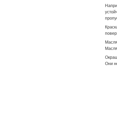
Напри
устой
пропу
Краск
повер
Масля
Масля
Окраш
Они н