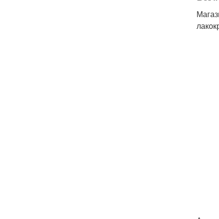
Магаз
лакок