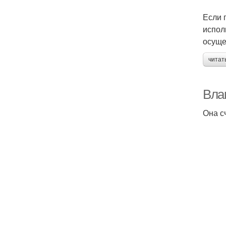
Если 
испол
осуще
читат
Вла
Она с