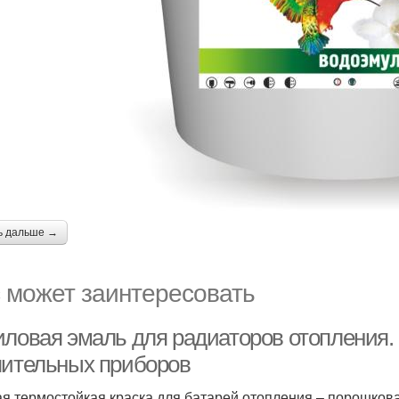
ь дальше →
 может заинтересовать
иловая эмаль для радиаторов отопления.
пительных приборов
я термостойкая краска для батарей отопления – порошковая