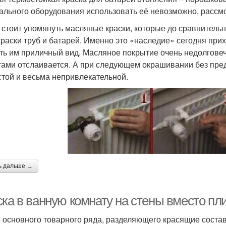
ального оборудования использовать её невозможно, рассмо
 стоит упомянуть масляные краски, которые до сравнитель
краски труб и батарей. Именно это «наследие» сегодня при
ть им приличный вид. Масляное покрытие очень недолговечн
тами отслаивается. А при следующем окрашивании без пре
стой и весьма непривлекательной.
ь дальше →
ска в ванную комнату на стены вместо пл
 основного товарного ряда, разделяющего красящие состав