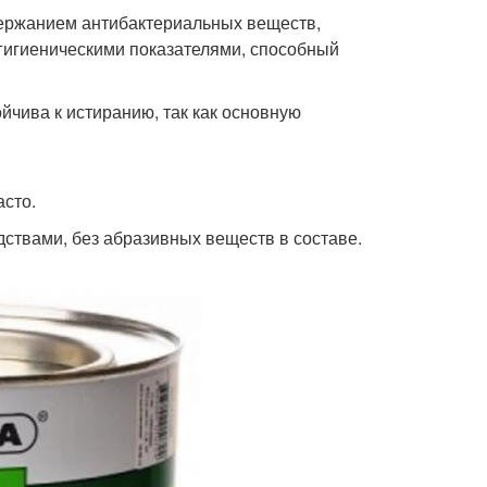
держанием антибактериальных веществ,
 гигиеническими показателями, способный
йчива к истиранию, так как основную
асто.
твами, без абразивных веществ в составе.