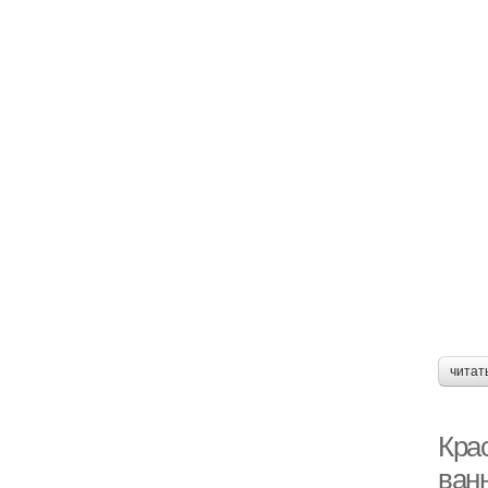
читат
Крас
ван