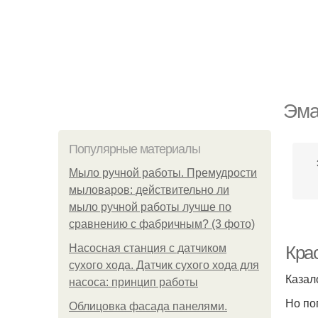
Эма
Популярные материалы
Мыло ручной работы. Премудрости
мыловаров: действительно ли
мыло ручной работы лучше по
сравнению с фабричным? (3 фото)
Насосная станция с датчиком
Крас
сухого хода. Датчик сухого хода для
Казал
насоса: принцип работы
Но по
Облицовка фасада панелями.