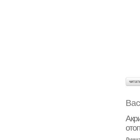
читат
Вас
Акр
ото
Лучша