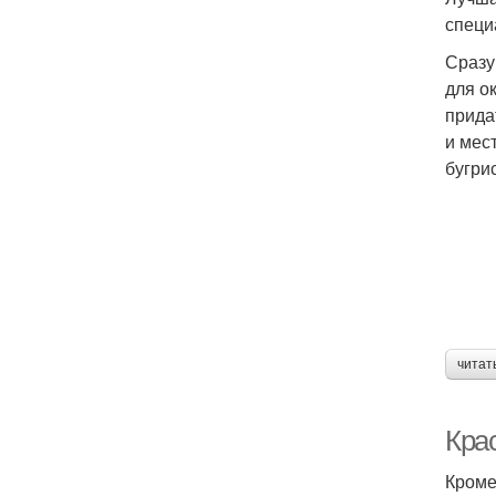
специ
Сразу
для о
прида
и мес
бугри
читат
Кра
Кроме