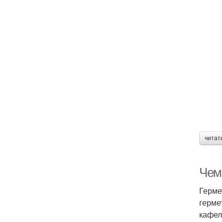
читат
Чем 
Герме
герме
кафел