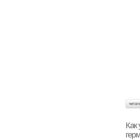
читат
Как 
гер