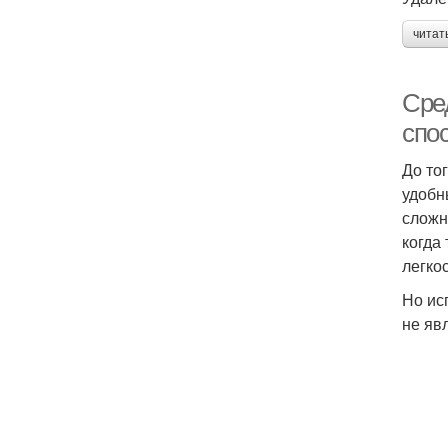
читат
Сре
спо
До то
удобн
сложн
когда
легко
Но ис
не яв