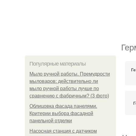
Гер
Популярные материалы
Г
Мыло ручной работы. Премудрости
мыловаров: действительно ли
мыло ручной работы лучше по
сравнению с фабричным? (3 фото)
Г
Облицовка фасада панелями.
Критерии выбора фасадной
панельной отделки
Насосная станция с датчиком