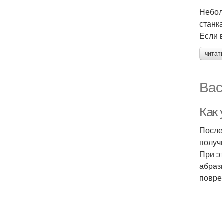
Небол
станк
Если 
читат
Вас
Как
После
получ
При э
абраз
повре