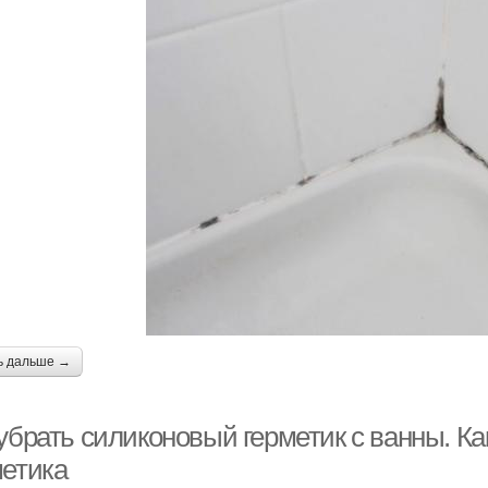
ь дальше →
убрать силиконовый герметик с ванны. Ка
метика