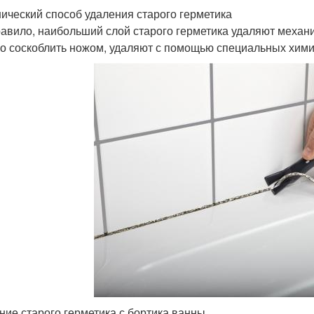
ический способ удаления старого герметика
равило, наибольший слой старого герметика удаляют механи
о соскоблить ножом, удаляют с помощью специальных хими
ние старого герметика с бортика ванны