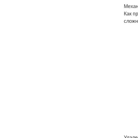
Механ
Как п
сложн
Удале