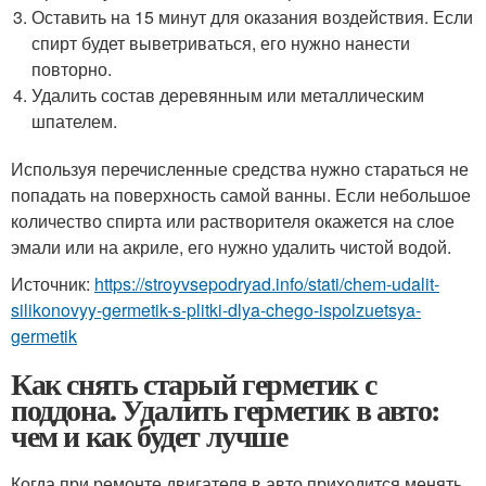
Оставить на 15 минут для оказания воздействия. Если
спирт будет выветриваться, его нужно нанести
повторно.
Удалить состав деревянным или металлическим
шпателем.
Используя перечисленные средства нужно стараться не
попадать на поверхность самой ванны. Если небольшое
количество спирта или растворителя окажется на слое
эмали или на акриле, его нужно удалить чистой водой.
Источник:
https://stroyvsepodryad.info/stati/chem-udalit-
silikonovyy-germetik-s-plitki-dlya-chego-ispolzuetsya-
germetik
Как снять старый герметик с
поддона. Удалить герметик в авто:
чем и как будет лучше
Когда при ремонте двигателя в авто приходится менять