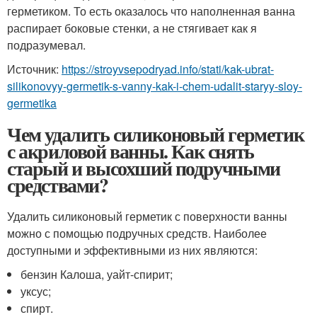
герметиком. То есть оказалось что наполненная ванна
распирает боковые стенки, а не стягивает как я
подразумевал.
Источник:
https://stroyvsepodryad.info/stati/kak-ubrat-
silikonovyy-germetik-s-vanny-kak-i-chem-udalit-staryy-sloy-
germetika
Чем удалить силиконовый герметик
с акриловой ванны. Как снять
старый и высохший подручными
средствами?
Удалить силиконовый герметик с поверхности ванны
можно с помощью подручных средств. Наиболее
доступными и эффективными из них являются:
бензин Калоша, уайт-спирит;
уксус;
спирт.