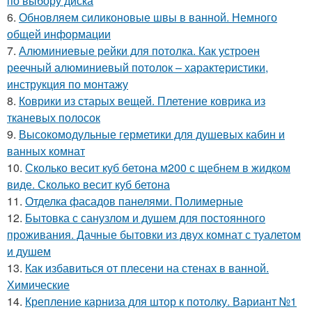
по выбору диска
6.
Обновляем силиконовые швы в ванной. Немного
общей информации
7.
Алюминиевые рейки для потолка. Как устроен
реечный алюминиевый потолок – характеристики,
инструкция по монтажу
8.
Коврики из старых вещей. Плетение коврика из
тканевых полосок
9.
Высокомодульные герметики для душевых кабин и
ванных комнат
10.
Сколько весит куб бетона м200 с щебнем в жидком
виде. Сколько весит куб бетона
11.
Отделка фасадов панелями. Полимерные
12.
Бытовка с санузлом и душем для постоянного
проживания. Дачные бытовки из двух комнат с туалетом
и душем
13.
Как избавиться от плесени на стенах в ванной.
Химические
14.
Крепление карниза для штор к потолку. Вариант №1