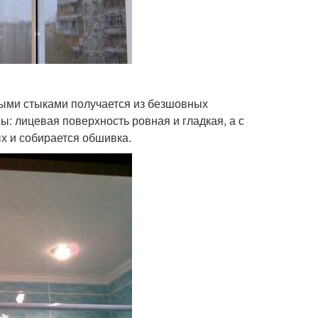
мыми стыками получается из безшовных
ы: лицевая поверхность ровная и гладкая, а с
ых и собирается обшивка.