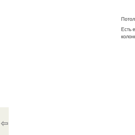
Потол
Есть 
колон
⇦