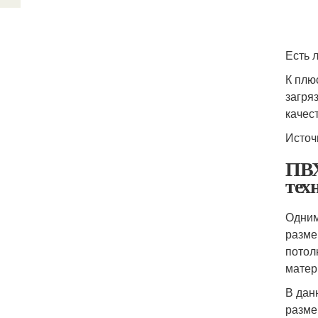
Есть 
К плю
загря
качес
Источ
ПВХ
тех
Одним
разме
потол
матер
В дан
разме