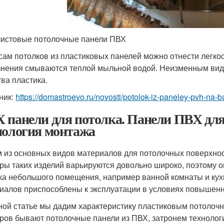
листовые потолочные панели ПВХ
сам потолков из пластиковых панелей можно отнести легкос
знения смываются теплой мыльной водой. Неизменным вид о
тва пластика.
ник:
https://domastroevo.ru/novosti/potolok-iz-paneley-pvh-na-b
 панели для потолка. Панели ПВХ для
нология монтажа
 из основных видов материалов для потолочных поверхнос
ры таких изделий варьируются довольно широко, поэтому он
ка небольшого помещения, например ванной комнаты и кухн
иалов приспособлены к эксплуатации в условиях повышенн
ной статье мы дадим характеристику пластиковым потолочн
ров бывают потолочные панели из ПВХ, затронем технолог