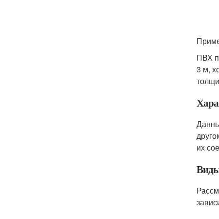
Приме
ПВХ п
3 м, х
толщи
Хара
Данны
друго
их со
Виды
Рассм
завис