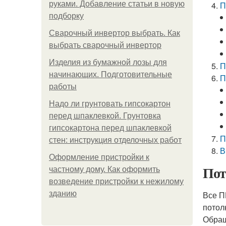
руками. Добавление статьи в новую
П
подборку
Сварочный инвертор выбрать. Как
выбрать сварочный инвертор
Изделия из бумажной лозы для
П
начинающих. Подготовительные
П
работы
Надо ли грунтовать гипсокартон
перед шпаклевкой. Грунтовка
гипсокартона перед шпаклевкой
П
стен: инструкция отделочных работ
В
Оформление пристройки к
Пот
частному дому. Как оформить
возведение пристройки к нежилому
зданию
Все П
потол
Обращ