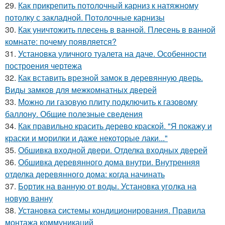
29.
Как прикрепить потолочный карниз к натяжному
потолку с закладной. Потолочные карнизы
30.
Как уничтожить плесень в ванной. Плесень в ванной
комнате: почему появляется?
31.
Установка уличного туалета на даче. Особенности
построения чертежа
32.
Как вставить врезной замок в деревянную дверь.
Виды замков для межкомнатных дверей
33.
Можно ли газовую плиту подключить к газовому
баллону. Общие полезные сведения
34.
Как правильно красить дерево краской. "Я покажу и
краски и морилки и даже некоторые лаки..."
35.
Обшивка входной двери. Отделка входных дверей
36.
Обшивка деревянного дома внутри. Внутренняя
отделка деревянного дома: когда начинать
37.
Бортик на ванную от воды. Установка уголка на
новую ванну
38.
Установка системы кондиционирования. Правила
монтажа коммуникаций