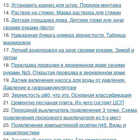
13.
Установить карниз для штор. Порядок монтажа
14.
Раствор на стяжку. Марка раствора для стяжки
15.
Детская площадка дома. Детские горки для дачи
своими руками (фото)
16.
Наждачная бумага номера зернистости. Таблица
маркировок
17.
Летний водопровод на даче своими руками. Зимой и
летом
18.
Прокладка проводки в деревянном доме своими
руками. №3. Открытая проводка в деревянном доме
19.
Датчик включения насоса для воды от давления.
Давление в гидроаккумуляторе
20.
Зернистость р80, что это. Основная классификация
21.
Цементно песчаная плита. Их чего состоит ЦСП
22.
Проходной выключатель подключение 3 точки. Схема
подключения проходного выключателя из 3-х мест
23.
Подключение компьютерной розетки rj45. Виды и
характеристики
24.
Защитный уголок для стен. Где применяются