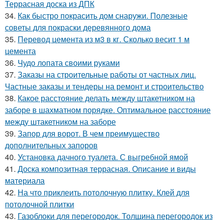
Террасная доска из ДПК
34.
Как быстро покрасить дом снаружи. Полезные
советы для покраски деревянного дома
35.
Перевод цемента из м3 в кг. Сколько весит 1 м
цемента
36.
Чудо лопата своими руками
37.
Заказы на строительные работы от частных лиц.
Частные заказы и тендеры на ремонт и строительство
38.
Какое расстояние делать между штакетником на
заборе в шахматном порядке. Оптимальное расстояние
между штакетником на заборе
39.
Запор для ворот. В чем преимущество
дополнительных запоров
40.
Установка дачного туалета. С выгребной ямой
41.
Доска композитная террасная. Описание и виды
материала
42.
На что приклеить потолочную плитку. Клей для
потолочной плитки
43.
Газоблоки для перегородок. Толщина перегородок из