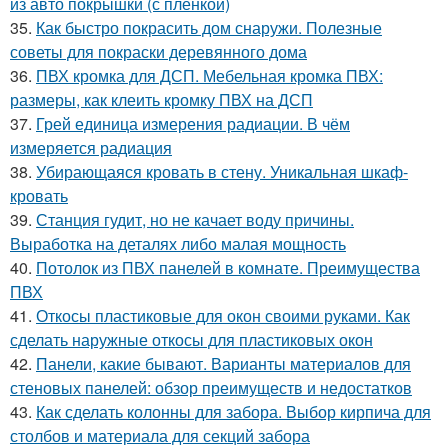
из авто покрышки (с пленкой)
35.
Как быстро покрасить дом снаружи. Полезные
советы для покраски деревянного дома
36.
ПВХ кромка для ДСП. Мебельная кромка ПВХ:
размеры, как клеить кромку ПВХ на ДСП
37.
Грей единица измерения радиации. В чём
измеряется радиация
38.
Убирающаяся кровать в стену. Уникальная шкаф-
кровать
39.
Станция гудит, но не качает воду причины.
Выработка на деталях либо малая мощность
40.
Потолок из ПВХ панелей в комнате. Преимущества
ПВХ
41.
Откосы пластиковые для окон своими руками. Как
сделать наружные откосы для пластиковых окон
42.
Панели, какие бывают. Варианты материалов для
стеновых панелей: обзор преимуществ и недостатков
43.
Как сделать колонны для забора. Выбор кирпича для
столбов и материала для секций забора