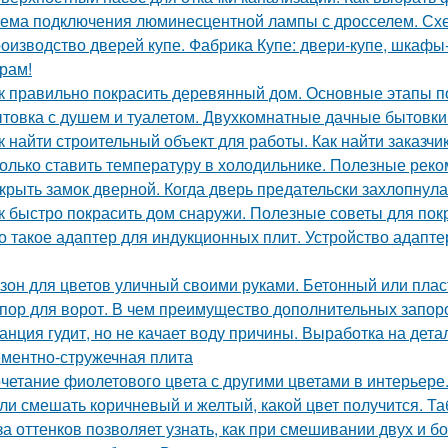
ема подключения люминесцентной лампы с дросселем. Сх
оизводство дверей купе. Фабрика Купе: двери-купе, шкафы
рам!
к правильно покрасить деревянный дом. Основные этапы п
товка с душем и туалетом. Двухкомнатные дачные бытовки
к найти строительный объект для работы. Как найти заказчик
олько ставить температуру в холодильнике. Полезные рек
крыть замок дверной. Когда дверь предательски захлопнулас
к быстро покрасить дом снаружи. Полезные советы для пок
о такое адаптер для индукционных плит. Устройство адапт
зон для цветов уличный своими руками. Бетонный или плас
пор для ворот. В чем преимущество дополнительных запор
анция гудит, но не качает воду причины. Выработка на дет
ментно-стружечная плита
четание фиолетового цвета с другими цветами в интерьере
ли смешать коричневый и желтый, какой цвет получится. Та
за оттенков позволяет узнать, как при смешивании двух и б