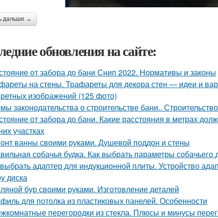
ь дальше →
ледние обновления на сайте:
стояние от забора до бани Снип 2022. Нормативы и законы
фареты на стены. Трафареты для декора стен — идеи и ва
ретных изображений (125 фото)
мы законодательства о строительстве бани.. Строительство
стояние от забора до бани. Какие расстояния в метрах до
них участках
онт ванны своими руками. Душевой поддон и стены
вильная собачья будка. Как выбрать параметры собачьего 
 выбрать адаптер для индукционной плиты. Устройство ада
у диска
ляной бур своими руками. Изготовление деталей
филь для потолка из пластиковых панелей. Особенности
жкомнатные перегородки из стекла. Плюсы и минусы перег