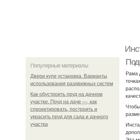
Инс
Под
Популярные материалы
Рама 
Двери купе установка. Варианты
точка
использования раздвижных систем
распо
Как обустроить пруд на дачном
качес
участке. Пруд на даче —, как
Чтобы
спроектировать, построить и
разме
украсить пруд для сада и дачного
Инста
участка
допол
Эта м