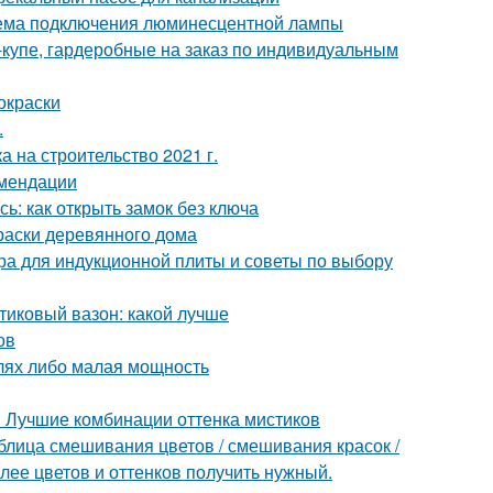
ема подключения люминесцентной лампы
-купе, гардеробные на заказ по индивидуальным
окраски
.
а на строительство 2021 г.
омендации
ь: как открыть замок без ключа
раски деревянного дома
ера для индукционной плиты и советы по выбору
тиковый вазон: какой лучше
ов
алях либо малая мощность
. Лучшие комбинации оттенка мистиков
блица смешивания цветов / смешивания красок /
олее цветов и оттенков получить нужный.