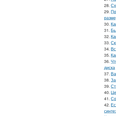
28.
Сх
29.
Пр
разме
30.
Ка
31.
Бы
32.
Ка
33.
Ск
34.
Вс
35.
Ка
36.
Чт
диска
37.
Ва
38.
За
39.
Ст
40.
Це
41.
Со
42.
Ес
синте