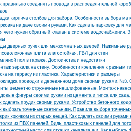
к правильно соединять провода в распределительной коро
дов
адка кирпича столбов для забора. Особенности выбора мат
рковка на даче своими руками. Как сделать парковку для 
я чего нужен обратный клапан в системе водоснабжения. 
мы
ды дверных ручек для межкомнатных дверей. Нажимные р
псоволоконная плита влагостойкая. ГВЛ для стен
мляной пол в гараже. Достоинства и недостатки
нтаж зеркала на стену. Особенности крепления к разным т
ска на террасу из пластика. Характеристики и размеры
окладка проводки в деревянном доме своими руками. №3. 
иты цементно стружечные нешлифованные. Монтаж навес
довые фигуры своими руками из цемента и гипса для сада.
к сделать прудик своими руками. Устройство бетонного вод
к выбрать точечные светильники. Правила выбора точечны
врик крючком из старых вещей. Как сделать своими руками 
толки из ПВХ панелей. Виды пластиковых панелей для пот
верхностный насос для откачки канализации. Как выбрать 