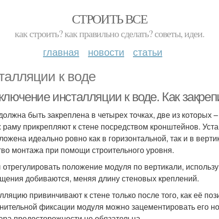
СТРОИТЬ ВСЕ
как строить? как правильно сделать? советы, идеи.
главная
новости
статьи
талляции к воде
ключение инсталляции к воде. Как закреп
должна быть закреплена в четырех точках, две из которых –
х раму прикрепляют к стене посредством кронштейнов. Уст
ложена идеально ровно как в горизонтальной, так и в верт
тво монтажа при помощи строительного уровня.
 отрегулировать положение модуля по вертикали, использу
щения добиваются, меняя длину стеновых креплений.
лляцию привинчивают к стене только после того, как её по
нительной фиксации модуля можно зацементировать его нож
ера предосторожности не обязательна.