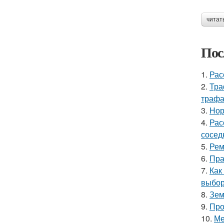
читат
Пос
1.
Рас
2.
Тра
трафа
3.
Нор
4.
Рас
сосед
5.
Рем
6.
Пра
7.
Как
выбор
8.
Зем
9.
Про
10.
Ме