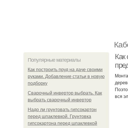
Каб
Как
Популярные материалы
пре
Как построить пруд на даче своими
Монта
руками. Добавление статьи в новую
дерев
подборку
Поэто
Сварочный инвертор выбрать. Как
вся э
выбрать сварочный инвертор
Надо ли грунтовать гипсокартон
перед шпаклевкой. Грунтовка
гипсокартона перед шпаклевкой