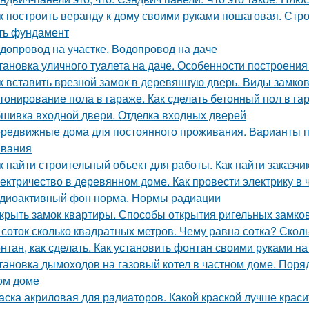
к построить веранду к дому своими руками пошаговая. Стро
ть фундамент
допровод на участке. Водопровод на даче
тановка уличного туалета на даче. Особенности построения
к вставить врезной замок в деревянную дверь. Виды замк
тонирование пола в гараже. Как сделать бетонный пол в г
шивка входной двери. Отделка входных дверей
редвижные дома для постоянного проживания. Варианты п
вания
к найти строительный объект для работы. Как найти заказчик
ектричество в деревянном доме. Как провести электрику в
диоактивный фон норма. Нормы радиации
крыть замок квартиры. Способы открытия ригельных замко
 соток сколько квадратных метров. Чему равна сотка? Скол
нтан, как сделать. Как установить фонтан своими руками на
тановка дымоходов на газовый котел в частном доме. Поряд
ом доме
аска акриловая для радиаторов. Какой краской лучше крас