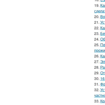
19.
Ка
сдела
20.
Во
21.
Ус
22.
Ка
23.
Бе
24.
Об
25.
Пе
прожи
26.
Ка
27.
Эл
28.
Ра
29.
От
30.
16
31.
Фо
32.
Ус
частн
33.
Кр