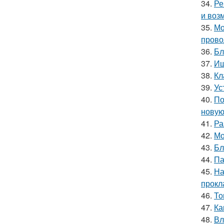
34.
Ре
и воз
35.
Мо
прово
36.
Бл
37.
Ищ
38.
Кл
39.
Ус
40.
По
новую
41.
Ра
42.
Мо
43.
Бл
44.
Па
45.
На
прокл
46.
То
47.
Ка
48.
Вл