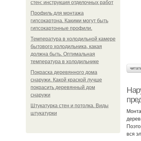
стен: инструкция отделочных работ
Профиль для монтажа
гипсокартона. Какими могут быть
гипсокартонные профили.
Температура в холодильной камере
бытового холодильника, какая
должна быть. Оптимальная
температура в холодильнике
читат
Покраска деревянного дома
снаружи. Какой краской лучше
покрасить деревянный дом
Нар
снаружи
пре
Штукатурка стен и потолка. Виды
Монта
штукатурки
дерев
Поэто
вся э