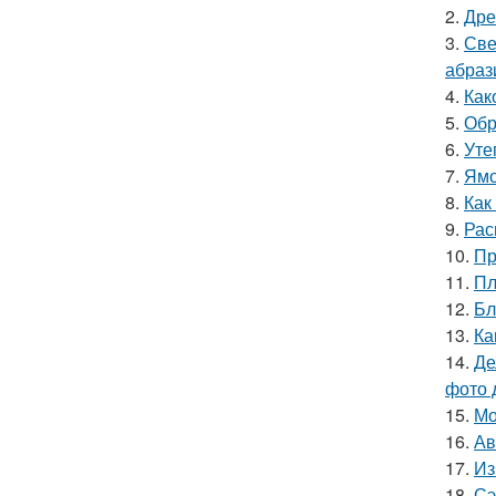
2.
Дре
3.
Све
абраз
4.
Как
5.
Обр
6.
Уте
7.
Ямо
8.
Как
9.
Рас
10.
Пр
11.
Пл
12.
Бл
13.
Ка
14.
Де
фото 
15.
Мо
16.
Ав
17.
Из
18.
Сэ