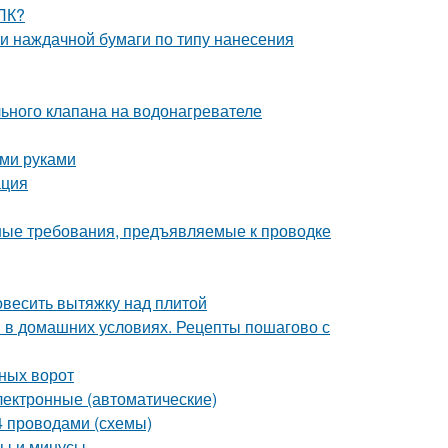
ДПК?
и наждачной бумаги по типу нанесения
ьного клапана на водонагревателе
ими руками
ация
ные требования, предъявляемые к проводке
повесить вытяжку над плитой
и в домашних условиях. Рецепты пошагово с
ных ворот
лектронные (автоматические)
 4 проводами (схемы)
сы и минусы