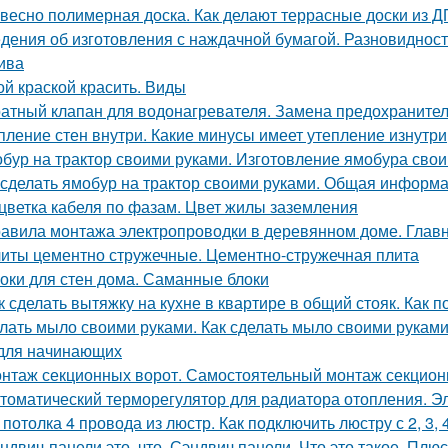
весно полимерная доска. Как делают террасные доски из 
дения об изготовления с наждачной бумагой. Разновидност
ива
ой краской красить. Виды
атный клапан для водонагревателя. Замена предохранител
пление стен внутри. Какие минусы имеет утепление изнутри
бур на трактор своими руками. Изготовление ямобура сво
 сделать ямобур на трактор своими руками. Общая информ
цветка кабеля по фазам. Цвет жилы заземления
авила монтажа электропроводки в деревянном доме. Глав
иты цементно стружечные. Цементно-стружечная плита
оки для стен дома. Саманные блоки
к сделать вытяжку на кухне в квартире в общий стояк. Как 
лать мыло своими руками. Как сделать мыло своими рукам
для начинающих
нтаж секционных ворот. Самостоятельный монтаж секцион
томатический терморегулятор для радиатора отопления. Э
 потолка 4 провода из люстр. Как подключить люстру с 2, 3,
ндвич-панели это, что. Сэндвич панели. Что это такое. Плю