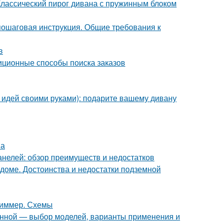
Классический пирог дивана с пружинным блоком
пошаговая инструкция. Общие требования к
в
иционные способы поиска заказов
 идей своими руками): подарите вашему дивану
на
анелей: обзор преимуществ и недостатков
 доме. Достоинства и недостатки подземной
 диммер. Схемы
анной — выбор моделей, варианты применения и