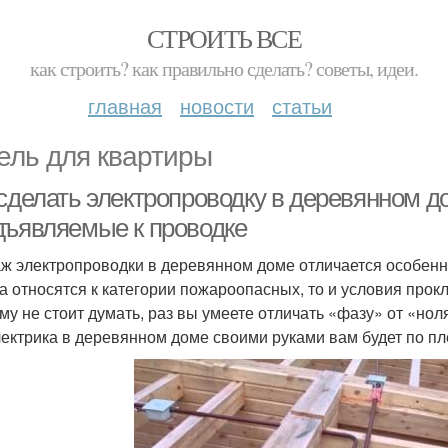
СТРОИТЬ ВСЕ
как строить? как правильно сделать? советы, идеи.
главная
новости
статьи
ель для квартиры
 сделать электропроводку в деревянном д
дъявляемые к проводке
ж электропроводки в деревянном доме отличается особенны
а относятся к категории пожароопасных, то и условия прок
му не стоит думать, раз вы умеете отличать «фазу» от «нол
лектрика в деревянном доме своими руками вам будет по пл