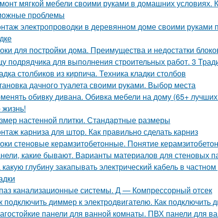
монт мягкой мебели своими руками в домашних условиях. 
можные проблемы
нтаж электропроводки в деревянном доме своими руками 
дке
оки для постройки дома. Преимущества и недостатки блоко
у подрядчика для выполнения строительных работ. 3 Трад
адка столбиков из кирпича. Техника кладки столбов
тановка дачного туалета своими руками. Выбор места
менять обивку дивана. Обивка мебели на дому (65+ лучших
 жизнь!
змер настенной плитки. Стандартные размеры
нтаж карниза для штор. Как правильно сделать карниз
оки стеновые керамзитобетонные. Понятие керамзитобето
нели, какие бывают. Варианты материалов для стеновых п
 какую глубину закапывать электрический кабель в частном
адки
паз канализационные системы. Д — Компрессорный отсек
к подключить диммер к электродвигателю. Как подключить
агостойкие панели для ванной комнаты. ПВХ панели для в