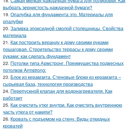
18.
Самая мелкая наждачная бумага для полировки. Как
выбрать зернистость наждачной бумаги?
19.
Опалубка для фундамента это. Материалы для
опалубки
20.
Заливка эпоксидной смолой столешницы. Свойства
материала
21.
Как построить веранду к дому своими руками
пошаговая. Строительство террасы к дому своими
руками: как сделать фундамент
22.
Потолки типа Армстронг. Преимущества подвесных
потолков Armstrong:
23.
Блок из керамзита. Стеновые блоки из керамзита –
сырьевая база, технология производства
24.
Перепускной клапан для водонагревателя. Как
работает
25.
Как очистить утюг внутри. Как очистить внутреннюю
часть утюга от накипи?
26.
Кровать с подъемом на стену. Виды откидных
кроватей