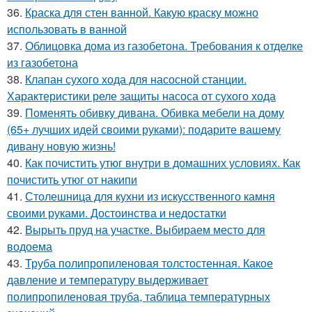
36.
Краска для стен ванной. Какую краску можно
использовать в ванной
37.
Облицовка дома из газобетона. Требования к отделке
из газобетона
38.
Клапан сухого хода для насосной станции.
Характеристики реле защиты насоса от сухого хода
39.
Поменять обивку дивана. Обивка мебели на дому
(65+ лучших идей своими руками): подарите вашему
дивану новую жизнь!
40.
Как почистить утюг внутри в домашних условиях. Как
почистить утюг от накипи
41.
Столешница для кухни из искусственного камня
своими руками. Достоинства и недостатки
42.
Вырыть пруд на участке. Выбираем место для
водоема
43.
Труба полипропиленовая толстостенная. Какое
давление и температуру выдерживает
полипропиленовая труба, таблица температурных