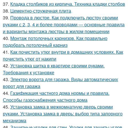
37.
Кладка столбиков из кирпича. Техника кладки столбов
38.
Цементно-стружечная плита
39.
Провода в люстре. Как подключить люстру своими
руками с 2, 3, 4 и более проводами — основные правила
и варианты монтажа люстры в жилом помещении
40.
Монтаж потолочных карнизов. Как правильно
подобрать потолочный карниз
41.
Как почистить утюг внутри в домашних условиях. Как
почистить утюг от накипи
42.
Установка щитка в квартире своими руками.
Требования к установке
43.
Электро ворота для гаража. Виды автоматических
ворот для гаража
44.
Газификация частного дома нормы и правила.
Способы газоснабжения частного дома
45.
Установка замка в межкомнатную дверь своими
руками. Установка замка в дверь: выбор типа запорного
механизма
46.
Защитные уголки для стен. Уголки для защиты углов