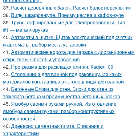
бетонных колец?
37.
Расчет деревянных балок. Расчет балок перекрытия
38.
Виды шкафов-купе. Преимущества шкафов-купе
39.
Трубы гофрированные для электропроводки. Тип
#1 — металлорукав
40.
Автоматы в щитке. Щиток электрический под счетчик
и автоматы: выбор места установки
41.
Автоматические ворота для гаража с дистанционным
открытием. Способы управления
42.
Программа для раскладки плитки. Кафел. 09
43.
Столешница для ванной под раковину. Из каких
материалов изготавливают столешницы для ванной
44.
Бетонные Блоки для стен. Блоки для стен из
тяжелого бетона и преимущества бетонных блоков
45.
Ямобур своими руками ручной. Изготовление
ямобура своими руками: разбор конструктивных
особенностей
46.
Древесно цементная плита. Описание и
характеристики