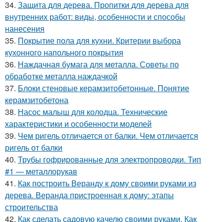
34.
Защита для дерева. Пропитки для дерева для
внутренних работ: виды, особенности и способы
нанесения
35.
Покрытие пола для кухни. Критерии выбора
кухонного напольного покрытия
36.
Наждачная бумага для металла. Советы по
обработке металла наждачкой
37.
Блоки стеновые керамзитобетонные. Понятие
керамзитобетона
38.
Насос малыш для колодца. Технические
характеристики и особенности моделей
39.
Чем ригель отличается от балки. Чем отличается
ригель от балки
40.
Трубы гофрированные для электропроводки. Тип
#1 — металлорукав
41.
Как построить Веранду к дому своими руками из
дерева. Веранда пристроенная к дому: этапы
строительства
42.
Как сделать садовую качелю своими руками. Как