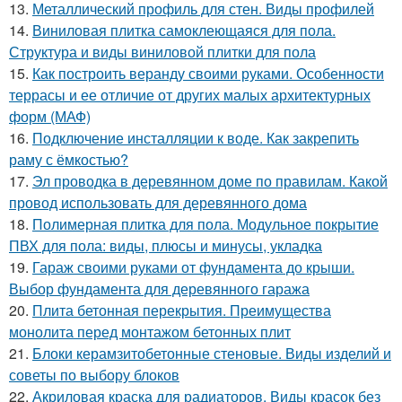
13.
Металлический профиль для стен. Виды профилей
14.
Виниловая плитка самоклеющаяся для пола.
Структура и виды виниловой плитки для пола
15.
Как построить веранду своими руками. Особенности
террасы и ее отличие от других малых архитектурных
форм (МАФ)
16.
Подключение инсталляции к воде. Как закрепить
раму с ёмкостью?
17.
Эл проводка в деревянном доме по правилам. Какой
провод использовать для деревянного дома
18.
Полимерная плитка для пола. Модульное покрытие
ПВХ для пола: виды, плюсы и минусы, укладка
19.
Гараж своими руками от фундамента до крыши.
Выбор фундамента для деревянного гаража
20.
Плита бетонная перекрытия. Преимущества
монолита перед монтажом бетонных плит
21.
Блоки керамзитобетонные стеновые. Виды изделий и
советы по выбору блоков
22.
Акриловая краска для радиаторов. Виды красок без