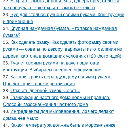
32.
Вскрыть замок дверной. Когда дверь предательски
захлопнулась: как открыть замок без ключа
33.
Бур для столбов ручной своими руками. Конструкции
и применение
34.
Крупная наждачная бумага. Что такое наждачная
бумага?
35.
Как сделать рамку. Как сделать фоторамку своими
руками — советы по декору, варианты изготовления из
дерева, картона в домашних условиях (120 фото идей)
36.
Туалет своими руками на даче пошаговая
инструкция. Выбираем внешнее оформление
37.
Как пристроить веранду к дому своими руками.
Проекты пристроек и реализация
38.
Открыть дверной замок. Советы
39.
Газификация частного дома нормы и правила.
Способы газоснабжения частного дома
40.
Ингредиенты для мыловарения. Из чего делают
домашнее мыло
41.
Какая температура должна быть в морозильнике.