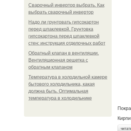
Сварочный инвертор выбрать. Как
выбрать сварочный инвертор
Надо ли грунтовать гипсокартон
перед шпаклевкой. Грунтовка
гипсокартона перед шпаклевкой
стен: инструкция отделочных работ
Обратный клапан в вентиляции.
Вентиляционная решетка с
обратным клапаном
Температура в холодильной камере
бытового холодильника, какая
должна быть. Оптимальная
температура в холодильнике
Покра
Кирпи
читат