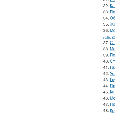
32.
Ка
33.
По
34.
Об
35.
Жи
36.
Мо
досту
37.
Ст
38.
Мо
39.
По
40.
Ст
41.
Га
42.
Ус
43.
Гр
44.
Пр
45.
Ка
46.
Мо
47.
По
48.
Кр