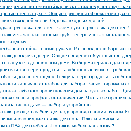
к прикрепить потолочный карниз к натяжному потолку с за
крытие стен на кухне. Общие принципы оформления кухон
шивка входной двери. Отделка входных дверей
дкая грунтовка для стен. Зачем нужна грунтовка для стен?
нтаж металлопластиковых труб. Теперь монтаж металлоплас
пно каждому
ол барная стойка своими руками. Разновидности барных ст
нтаж доводчика двери. Общие сведения об устройстве дв
л в санузле в деревянном доме. Выбор материала для отде
роительство перегородок из газобетонных блоков. Требован
зоблоки для перегородок. Толщина перегородок из газобето
тановка кирпичных столбов для забора. Расчет кирпичных 
унтовка глубокого проникновения для наружных работ. Для
ямоугольный профиль металлический. Что такое профиль
нализация на даче — выбор и устройство
нтаж греющего кабеля для водопровода своими руками. Ко
ливинилхлоридные плитки для пола. Плюсы и минусы
омка ПВХ для мебели. Что такое мебельная кромка?