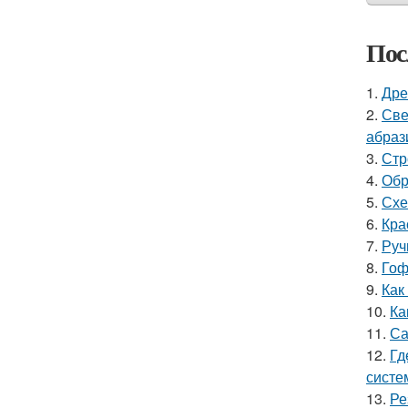
Пос
1.
Дре
2.
Све
абраз
3.
Стр
4.
Обр
5.
Схе
6.
Кра
7.
Руч
8.
Гоф
9.
Как
10.
Ка
11.
Са
12.
Гд
систе
13.
Ре