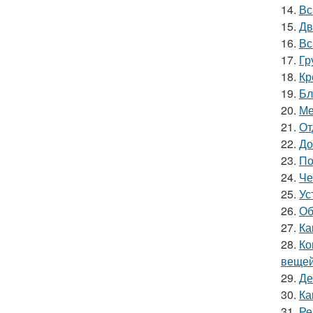
14.
Вс
15.
Дв
16.
Вс
17.
Гр
18.
Кр
19.
Бл
20.
Ме
21.
От
22.
До
23.
По
24.
Че
25.
Ус
26.
Об
27.
Ка
28.
Ко
вещей
29.
Де
30.
Ка
31.
Ре