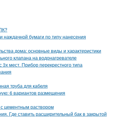
ДПК?
и наждачной бумаги по типу нанесения
льства дома: основные виды и характеристики
ьного клапана на водонагревателе
 3х мест. Прибор перекрестного типа
вания
ная труба для кабеля
бную: 6 вариантов размещения
 с цементным раствором
ния. Где ставить расширительный бак в закрытой