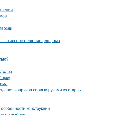
овления
змов
гвозди
я — стильное решение для дома
стью?
столба
борку
оема
здания ковриков своими руками из старых
и особенности конструкции
ии по выбору