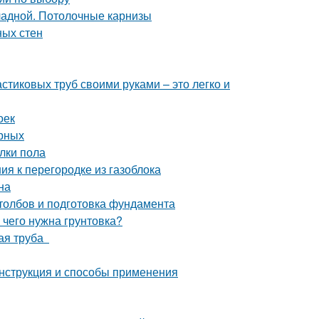
кладной. Потолочные карнизы
ных стен
тиковых труб своими руками – это легко и
оек
ерных
лки пола
ия к перегородке из газоблока
на
столбов и подготовка фундамента
 чего нужна грунтовка?
ная труба
нструкция и способы применения