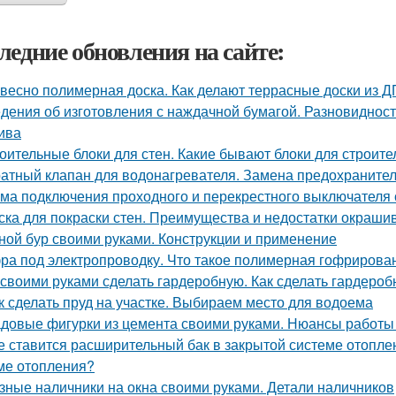
ледние обновления на сайте:
весно полимерная доска. Как делают террасные доски из 
дения об изготовления с наждачной бумагой. Разновидност
ива
оительные блоки для стен. Какие бывают блоки для строите
атный клапан для водонагревателя. Замена предохранител
ма подключения проходного и перекрестного выключателя с
ска для покраски стен. Преимущества и недостатки окраши
ной бур своими руками. Конструкции и применение
ра под электропроводку. Что такое полимерная гофрирован
 своими руками сделать гардеробную. Как сделать гардеро
к сделать пруд на участке. Выбираем место для водоема
довые фигурки из цемента своими руками. Нюансы работы
е ставится расширительный бак в закрытой системе отопле
ме отопления?
зные наличники на окна своими руками. Детали наличников