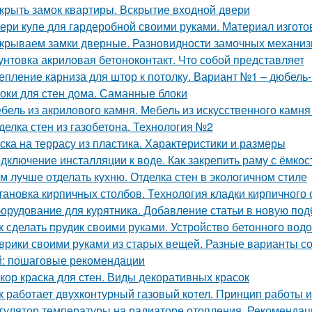
крыть замок квартиры. Вскрытие входной двери
ери купе для гардеробной своими руками. Материал изгот
крываем замки дверные. Разновидности замочных механи
унтовка акриловая бетоноконтакт. Что собой представляет
епление карниза для штор к потолку. Вариант №1 – дюбель-
оки для стен дома. Саманные блоки
бель из акрилового камня. Мебель из искусственного камн
делка стен из газобетона. Технология №2
ска на террасу из пластика. Характеристики и размеры
дключение инсталляции к воде. Как закрепить раму с ёмко
м лучше отделать кухню. Отделка стен в экологичном стиле
тановка кирпичных столбов. Технология кладки кирпичного 
орудование для курятника. Добавление статьи в новую под
к сделать прудик своими руками. Устройство бетонного вод
врики своими руками из старых вещей. Разные варианты со
: пошаговые рекомендации
кор краска для стен. Виды декоративных красок
к работает двухконтурный газовый котел. Принцип работы 
гулятор температуры на радиаторе отопления. Рекомендац