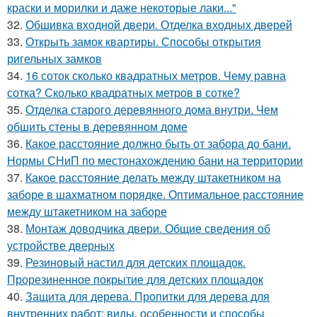
краски и морилки и даже некоторые лаки..."
32.
Обшивка входной двери. Отделка входных дверей
33.
Открыть замок квартиры. Способы открытия
ригельных замков
34.
16 соток сколько квадратных метров. Чему равна
сотка? Сколько квадратных метров в сотке?
35.
Отделка старого деревянного дома внутри. Чем
обшить стены в деревянном доме
36.
Какое расстояние должно быть от забора до бани.
Нормы СНиП по местонахождению бани на территории
37.
Какое расстояние делать между штакетником на
заборе в шахматном порядке. Оптимальное расстояние
между штакетником на заборе
38.
Монтаж доводчика двери. Общие сведения об
устройстве дверных
39.
Резиновый настил для детских площадок.
Прорезиненное покрытие для детских площадок
40.
Защита для дерева. Пропитки для дерева для
внутренних работ: виды, особенности и способы