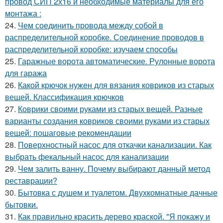
провод СИП 2х16 и необходимые материалы для его
монтажа :
24.
Чем соединить провода между собой в
распределительной коробке. Соединение проводов в
распределительной коробке: изучаем способы
25.
Гаражные ворота автоматические. Рулонные ворота
для гаража
26.
Какой крючок нужен для вязания ковриков из старых
вещей. Классификация крючков
27.
Коврики своими руками из старых вещей. Разные
варианты создания ковриков своими руками из старых
вещей: пошаговые рекомендации
28.
Поверхностный насос для откачки канализации. Как
выбрать фекальный насос для канализации
29.
Чем залить ванну. Почему выбирают данный метод
реставрации?
30.
Бытовка с душем и туалетом. Двухкомнатные дачные
бытовки.
31.
Как правильно красить дерево краской. "Я покажу и