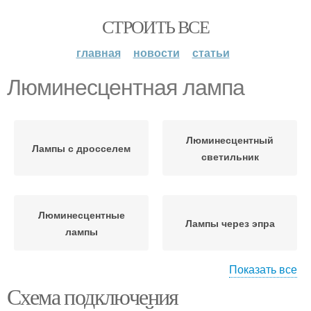
СТРОИТЬ ВСЕ
главная
новости
статьи
Люминесцентная лампа
Люминесцентный
Лампы с дросселем
светильник
Люминесцентные
Лампы через эпра
лампы
Показать все
Схема подключения
Балласт для
Лампы без стартера
люминесцентных ламп