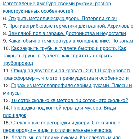
Изготовление ямобура своими руками: разбор
конструктивных особенностей
6.
Открыть металлическую дверь. Потеряли ключ
7.
Противогрибковые герметики для ванной. Акриловые
8.
Земляной пол в гараже. Достоинства и недостатки
9.
Какая обычно температура в холодильнике. По зонам
10.
Как закрыть трубы в туалете быстро и просто. Как
закрыть трубы в туалете: как спрятать + скрыть
трубопровод
11.
Откидная двуспальная кровать. 2 в 1 Шкаф-кровать
трансформер –, что это, преимущества и особенности
12.
Гараж из металлопрофиля своими руками. Плюсы и
минусы
13.
10 соток сколько кв метров. 10 соток - это сколько?
14.
Площадка под контейнеры для мусора. Виды
площадок
15.
Стеклянные перегородки и двери. Стеклянные
перегородки – виды и отличительные качества
16.
Делать мыло своими руками. Как сделать мыло