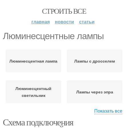
СТРОИТЬ ВСЕ
главная
новости
статьи
Люминесцентные лампы
Люминесцентная лампа
Лампы с дросселем
Люминесцентный
Лампы через эпра
светильник
Показать все
Схема подключения
Балласт для
Лампы без стартера
люминесцентных ламп