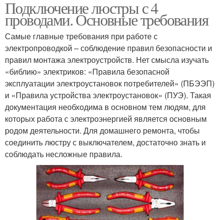
Подключение люстры с 4
двухклавишным
Провода на люстре
проводами. Основные требования
выключателем
Самые главные требования при работе с
электропроводкой – соблюдение правил безопасности и
Подключение к
правил монтажа электроустройств. Нет смысла изучать
двойному
«библию» электриков: «Правила безопасной
выключателю
эксплуатации электроустановок потребителей» (ПБЭЭП)
и «Правила устройства электроустановок» (ПУЭ). Такая
документация необходима в основном тем людям, для
которых работа с электроэнергией является основным
родом деятельности. Для домашнего ремонта, чтобы
соединить люстру с выключателем, достаточно знать и
соблюдать несложные правила.