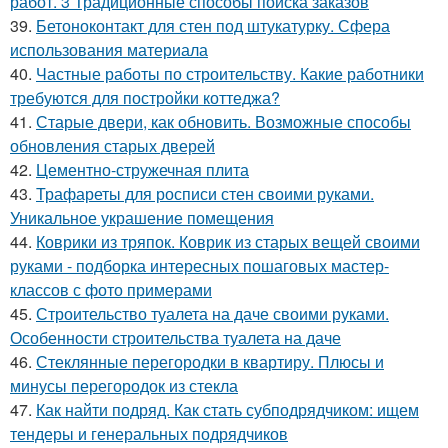
работ. 3 Традиционные способы поиска заказов
39.
Бетоноконтакт для стен под штукатурку. Сфера
использования материала
40.
Частные работы по строительству. Какие работники
требуются для постройки коттеджа?
41.
Старые двери, как обновить. Возможные способы
обновления старых дверей
42.
Цементно-стружечная плита
43.
Трафареты для росписи стен своими руками.
Уникальное украшение помещения
44.
Коврики из тряпок. Коврик из старых вещей своими
руками - подборка интересных пошаговых мастер-
классов с фото примерами
45.
Строительство туалета на даче своими руками.
Особенности строительства туалета на даче
46.
Стеклянные перегородки в квартиру. Плюсы и
минусы перегородок из стекла
47.
Как найти подряд. Как стать субподрядчиком: ищем
тендеры и генеральных подрядчиков