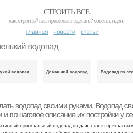
СТРОИТЬ ВСЕ
как строить? как правильно сделать? советы, идеи.
главная
новости
статьи
енький водопад
ухой водопад
Домашний водопад
Водопад по ст
лать водопад своими руками. Водопад с
 и пошаговое описание их постройки у се
ативный оригинальный водопад на даче станет прекрасным
у можно, используя простейшие пошаговые схемы-инструкц