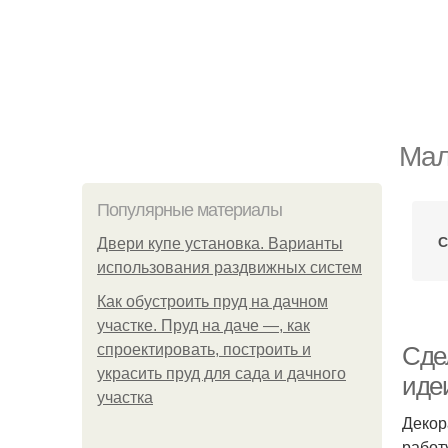
Мал
Популярные материалы
С
Двери купе установка. Варианты
использования раздвижных систем
Как обустроить пруд на дачном
участке. Пруд на даче —, как
спроектировать, построить и
Сде
украсить пруд для сада и дачного
идеи
участка
Декор
работ