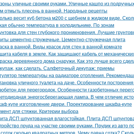
зоны уличные своими руками. Уличные кашпо из подручных
м отмыть плесень в ванной. Народные рецепты
олько весит куб бетона м200 с щебнем в жидком виде. Скол
кая обычно температура в холодильнике. По зонам
унтовка для стен глубокого проникновения. Лучшие грунтов
иты цементно стружечные. Цементно-стружечная плита
аска в ванной. Виды красок для стен в ванной комнате
щита кабеля в земле. Как защищают кабель от механическ
раска деревянного дома снаружи. Как это лучше всего сдел
купаж, как сделать. Салфеточный декупаж: приемы
гулятор температуры на радиаторе отопления. Рекомендац
тановка уличного туалета на даче. Особенности построения
зобетон для перегородок. Особенности газобетонных перег
етодиодная энергосберегающая лампа. В чем отличие исто
аф купе изготовление двери. Проектирование шкафа-купе
мент для стяжки. Критерии выбора
ита ДСП шпунтованная влагостойкая. Плита ДСП шпунтов
тройство пруда на участке своими руками. Прудик из авто п
 соток сколько квадратных метров. Чему равна сотка? Скол