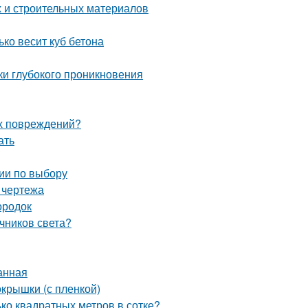
 и строительных материалов
ько весит куб бетона
ки глубокого проникновения
их повреждений?
ать
ии по выбору
 чертежа
ородок
чников света?
анная
окрышки (с пленкой)
ько квадратных метров в сотке?