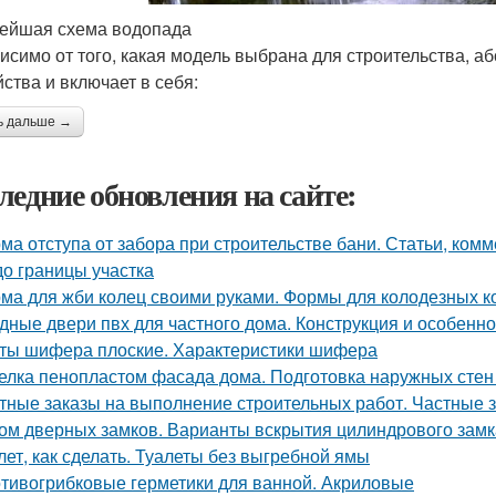
ейшая схема водопада
исимо от того, какая модель выбрана для строительства, 
йства и включает в себя:
ь дальше →
ледние обновления на сайте:
ма отступа от забора при строительстве бани. Статьи, комм
до границы участка
ма для жби колец своими руками. Формы для колодезных к
дные двери пвх для частного дома. Конструкция и особенно
ты шифера плоские. Характеристики шифера
елка пенопластом фасада дома. Подготовка наружных стен
тные заказы на выполнение строительных работ. Частные з
ом дверных замков. Варианты вскрытия цилиндрового замк
лет, как сделать. Туалеты без выгребной ямы
тивогрибковые герметики для ванной. Акриловые