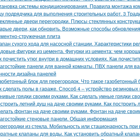
тановка системы кондиционирования. Правила монтажа ко
у подрядчика для выполнения строительных работ. 3 Трад
еклянные двери перегородки. Плюсы стеклянных конструк
арые двери, как обновить. Возможные способы обновления
ментно-стружечная плита
апан сухого хода для насосной станции. Характеристики ре
довые фигурки из цемента. Фигурки из цемента: чем хороши
к почистить утюг внутри в домашних условиях. Как почистит
агостойкие панели для ванной комнаты. ПВХ панели для в
нности дизайна панелей
зобетонный блок для перегородок. Что такое газобетонный 
к сделать полы в гараже. Способ 4 – устройство резиновых
нивые грядки своими руками. Как сделать умные грядки св
строить летний душ на даче своими руками. Как построить 
елать фонтан на даче своими руками. Фонтан на даче свои
агостойкие стеновые панели. Общая информация
регородки из стекла. Мобильность или стационарность при 
ратные клапаны для воды. Как установить обратный клапан