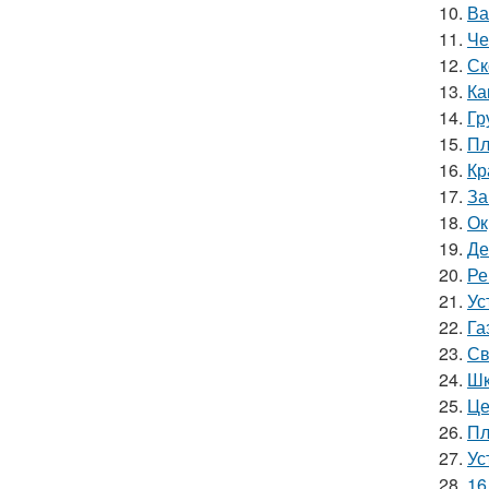
10.
Ва
11.
Че
12.
Ск
13.
Ка
14.
Гр
15.
Пл
16.
Кр
17.
За
18.
Ок
19.
Де
20.
Ре
21.
Ус
22.
Га
23.
Св
24.
Шк
25.
Це
26.
Пл
27.
Ус
28.
16