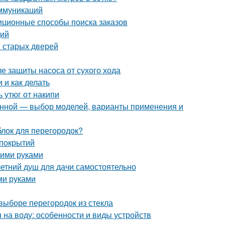
ммуникаций
иционные способы поиска заказов
ций
 старых дверей
ле защиты насоса от сухого хода
 и как делать
ь утюг от накипи
анной — выбор моделей, варианты применения и
блок для перегородок?
 покрытий
оими руками
летний душ для дачи самостоятельно
ми руками
выборе перегородок из стекла
 на воду: особенности и виды устройств