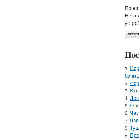
Прост
Незав
устро
читат
Пос
1.
Нор
бани 
2.
Фор
3.
Вхо
4.
Лис
5.
Отд
6.
Час
7.
Взл
8.
Туа
9.
Про