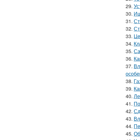
29.
Ус
30.
Ищ
31.
Ст
32.
Ст
33.
Це
34.
Кл
35.
Са
36.
Ка
37.
Вл
особе
38.
Га
39.
Ка
40.
Ле
41.
По
42.
Сд
43.
Вл
44.
Пе
45.
Об