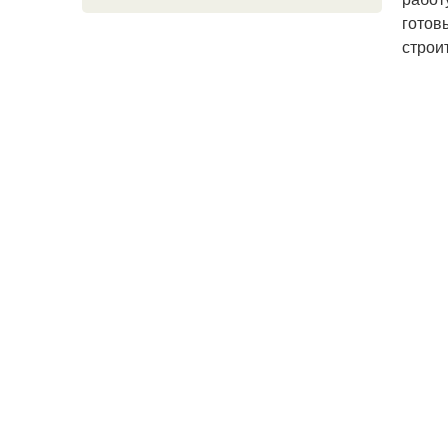
готов
строи