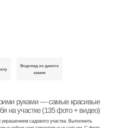
Водопад из дикого
еклу
камня
воими руками — самые красивые
бя на участке (135 фото + видео)
 украшением садового участка. Выполнить
ии и небольшие строительные навыки. С фото