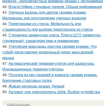
кровати - неподвластный времени дизайн с эргономикой
42.
Влагостойкие стеновые панели. Общая информация
43.
Уличные вазоны для цветов своими руками.
Материалы для изготовления уличных вазонов
44.
Перегородки из стекла. Мобильность или
стационарность при выборе перегородок из стекла
45.
Стружечно цементная плита. Плита ЦСП (цементно-
стружечная): характеристики и применение
46.
Утепление мансарды изнутри своими руками. Что
собой представляет кровельный пирог мансардной
крыши
47.
Автоматический терморегулятор для радиатора.
Инновационные терморегуляторы
48.
Потолок из пвх панелей в комнате своими руками.
Крепление стартовых полос
49.
Живая изгородь низкая. Низкая
50.
Автомат для электроплиты 220в. Выбор устройства
© 2026 Строить все