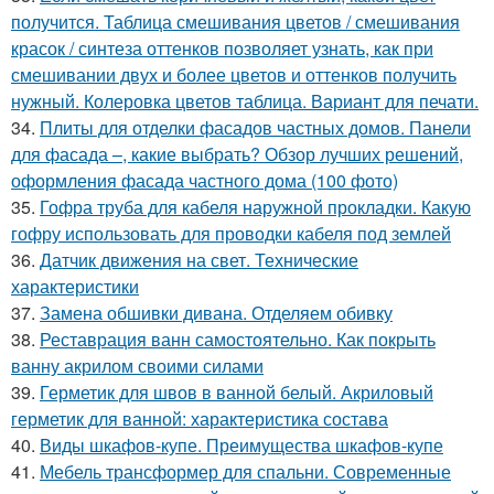
получится. Таблица смешивания цветов / смешивания
красок / синтеза оттенков позволяет узнать, как при
смешивании двух и более цветов и оттенков получить
нужный. Колеровка цветов таблица. Вариант для печати.
34.
Плиты для отделки фасадов частных домов. Панели
для фасада –, какие выбрать? Обзор лучших решений,
оформления фасада частного дома (100 фото)
35.
Гофра труба для кабеля наружной прокладки. Какую
гофру использовать для проводки кабеля под землей
36.
Датчик движения на свет. Технические
характеристики
37.
Замена обшивки дивана. Отделяем обивку
38.
Реставрация ванн самостоятельно. Как покрыть
ванну акрилом своими силами
39.
Герметик для швов в ванной белый. Акриловый
герметик для ванной: характеристика состава
40.
Виды шкафов-купе. Преимущества шкафов-купе
41.
Мебель трансформер для спальни. Современные