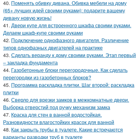
40.
Поменять обивку дивана. Обивка мебели на дому
(65+ лучших идей своими руками): подарите вашему
дивану новую жизнь!
41.
Двери купе для встроенного шкафа своими руками.
Делаем шкаф-купе своими руками
42.
Подключение однофазного двигателя. Различение
типов однофазных двигателей на практике
43.
Сделать веранду к дому своими руками. Этап первый
– закладка фундамента
44.
Газобетонные блоки перегородочные. Как сделать
перегородки из газобетонных блоков?
45.
Программа раскладка плитки. Шаг второй: раскладка
плитки
46.
Сверло для врезки замков в межкомнатные двери.
Выборка отверстий под ручку механизм замка
47.
Краска для стен в ванной водостойкая.
Разновидности влагостойких красок для ванной
48.
Как закрыть трубы в туалете. Какие встречаются
варианты разводки труб в туалете