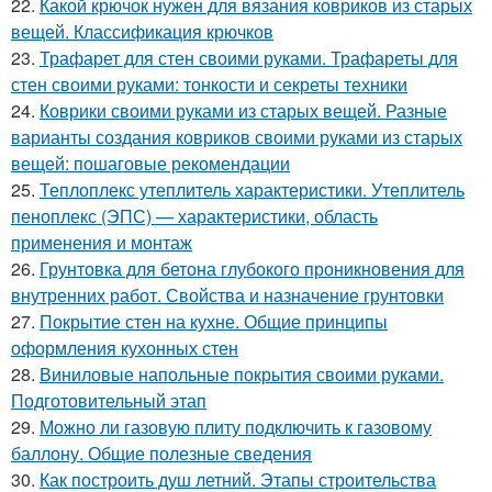
22.
Какой крючок нужен для вязания ковриков из старых
вещей. Классификация крючков
23.
Трафарет для стен своими руками. Трафареты для
стен своими руками: тонкости и секреты техники
24.
Коврики своими руками из старых вещей. Разные
варианты создания ковриков своими руками из старых
вещей: пошаговые рекомендации
25.
Теплоплекс утеплитель характеристики. Утеплитель
пеноплекс (ЭПС) — характеристики, область
применения и монтаж
26.
Грунтовка для бетона глубокого проникновения для
внутренних работ. Свойства и назначение грунтовки
27.
Покрытие стен на кухне. Общие принципы
оформления кухонных стен
28.
Виниловые напольные покрытия своими руками.
Подготовительный этап
29.
Можно ли газовую плиту подключить к газовому
баллону. Общие полезные сведения
30.
Как построить душ летний. Этапы строительства