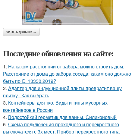
читать дальше →
Последние обновления на сайте:
1.
На каком расстоянии от забора можно строить дом.
Расстояние от дома до забора соседа: каким оно должно
быть по С. 13330.2019?
2.
Адаптер для индукционной плиты превратит вашу
плитку.. Как выбрать
3.
Контейнеры для тко. Виды и типы мусорных
контейнеров в России
4.
Водостойкий герметик для ванны. Силиконовый
5.
Схема подключения проходного и перекрестного
выключателя с 3х мест. Прибор перекрестного типа