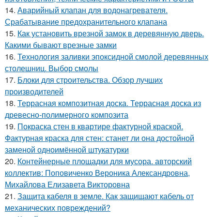
14.
Аварийный клапан для водонагревателя.
Срабатывание предохранительного клапана
15.
Как установить врезной замок в деревянную дверь.
Какими бывают врезные замки
16.
Технология заливки эпоксидной смолой деревянных
столешниц. Выбор смолы
17.
Блоки для строительства. Обзор лучших
производителей
18.
Террасная композитная доска. Террасная доска из
древесно-полимерного композита
19.
Покраска стен в квартире фактурной краской.
Фактурная краска для стен: станет ли она достойной
заменой одноимённой штукатурки
20.
Контейнерные площадки для мусора. авторский
коллектив: Поповиченко Вероника Александровна,
Михайлова Елизавета Викторовна
21.
Защита кабеля в земле. Как защищают кабель от
механических повреждений?